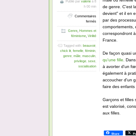
mâle ou femelle e
Publié par
valerie
à 8
de genre. C'est 
h 00 min
devient" et il e
Commentaires
par des processu
sur
fermés
Les
comportements, de
Genre
,
Hommes et
avantages
correspondront à
féminisme
,
Virilité
à
France.
naître
Tagged with:
beauvoir
,
et
chick lit
,
femelle
,
féminin
,
grandir
De façon quasi un
genre
,
mâle
,
masculin
,
homme
qu'une fille
. Dans
privilege
,
sexe
,
en
à avorter d'un fœ
socialisation
France
également à prat
accoucher d'un ga
faire des enfants
Garçons et fille
est valorisé, con
aux filles.
Share
Po