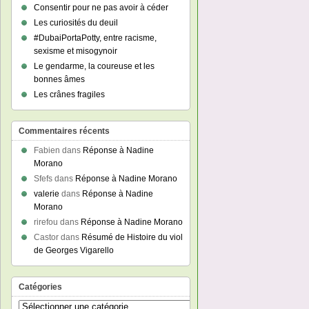
Consentir pour ne pas avoir à céder
Les curiosités du deuil
#DubaiPortaPotty, entre racisme,
sexisme et misogynoir
Le gendarme, la coureuse et les
bonnes âmes
Les crânes fragiles
Commentaires récents
Fabien
dans
Réponse à Nadine
Morano
Sfefs
dans
Réponse à Nadine Morano
valerie
dans
Réponse à Nadine
Morano
rirefou
dans
Réponse à Nadine Morano
Castor
dans
Résumé de Histoire du viol
de Georges Vigarello
Catégories
Catégories