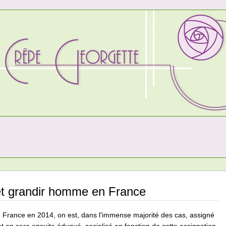
et grandir homme en France
n France en 2014, on est, dans l'immense majorité des cas, assigné