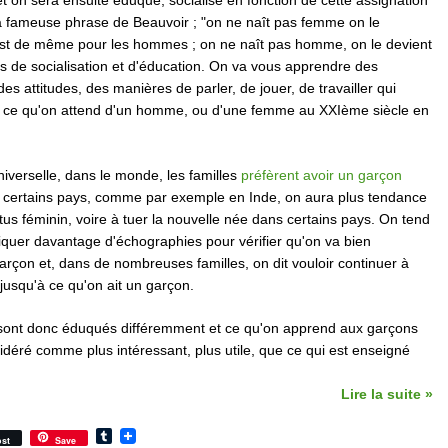
t on sera ensuite éduqué, socialisé en fonction de cette assignation
la fameuse phrase de Beauvoir ; "on ne naît pas femme on le
n est de même pour les hommes ; on ne naît pas homme, on le devient
s de socialisation et d'éducation. On va vous apprendre des
s attitudes, des manières de parler, de jouer, de travailler qui
 ce qu'on attend d'un homme, ou d'une femme au XXIème siècle en
iverselle, dans le monde, les familles
préfèrent avoir un garçon
 certains pays, comme par exemple en Inde, on aura plus tendance
tus féminin, voire à tuer la nouvelle née dans certains pays. On tend
iquer davantage d'échographies pour vérifier qu'on va bien
rçon et, dans de nombreuses familles, on dit vouloir continuer à
 jusqu'à ce qu'on ait un garçon.
s sont donc éduqués différemment et ce qu'on apprend aux garçons
sidéré comme plus intéressant, plus utile, que ce qui est enseigné
Lire la suite »
Tumblr
st
Save