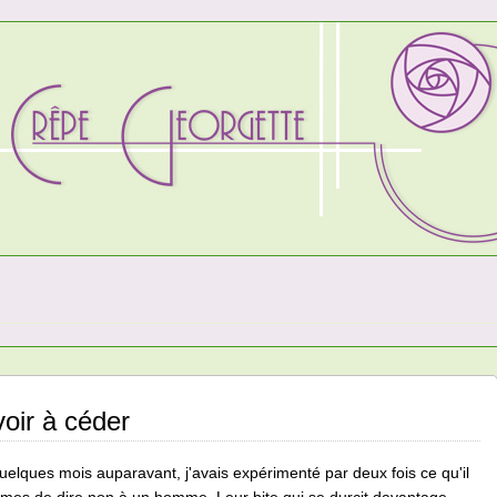
oir à céder
uelques mois auparavant, j'avais expérimenté par deux fois ce qu'il