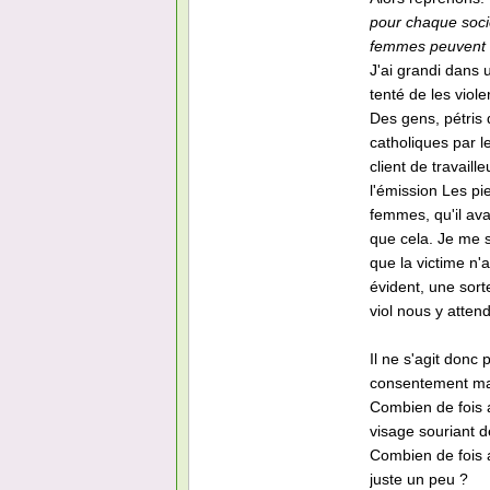
pour chaque socié
femmes peuvent s
J'ai grandi dans 
tenté de les viol
Des gens, pétris d
catholiques par l
client de travaill
l'émission Les pie
femmes, qu'il ava
que cela. Je me s
que la victime n'
évident, une sort
viol nous y atten
Il ne s'agit donc 
consentement mai
Combien de fois 
visage souriant 
Combien de fois 
juste un peu ?