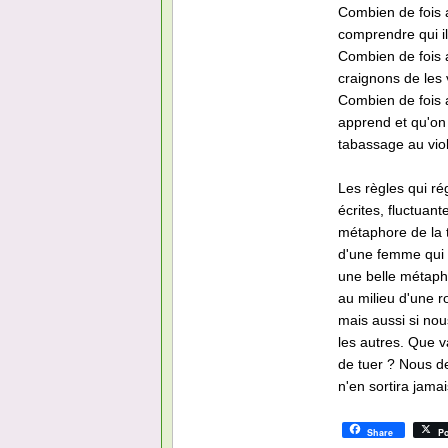
Combien de fois 
comprendre qui il
Combien de fois 
craignons de les v
Combien de fois 
apprend et qu'on 
tabassage au viol
Les règles qui r
écrites, fluctuan
métaphore de la 
d'une femme qui 
une belle métapho
au milieu d'une 
mais aussi si nou
les autres. Que va
de tuer ? Nous d
n'en sortira jama
Share
Po