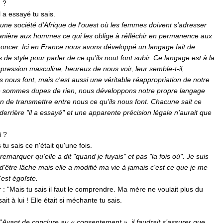
u ?
l a essayé tu sais.
une société d'Afrique de l'ouest où les femmes doivent s'adresser
anière aux hommes ce qui les oblige à réfléchir en permanence aux
oncer. Ici en France nous avons développé un langage fait de
s de style pour parler de ce qu'ils nout font subir. Ce langage est à la
'oppression masculine, heureux de nous voir, leur semble-t-il,
ls nous font, mais c'est aussi une véritable réappropriation de notre
e sommes dupes de rien, nous développons notre propre langage
on de transmettre entre nous ce qu'ils nous font. Chacune sait ce
 derrière "il a essayé" et une apparente précision légale n'aurait que
i ?
 tu sais ce n'était qu'une fois.
 remarquer qu'elle a dit "quand je fuyais" et pas "la fois où". Je suis
 d'être lâche mais elle a modifié ma vie à jamais c'est ce que je me
c'est égoïste.
r : "Mais tu sais il faut le comprendre. Ma mère ne voulait plus du
sait à lui ! Elle était si méchante tu sais.
"
Avant de conclure au « consentement », il faudrait s’assurer que,