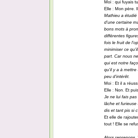
Moi : qui fuyais t
Elle : Mon père. I
Mathieu a étudié 
d'une certaine m
bons mots à pron
différentes figure
fois le fruit de l
minimiser ce qu'i
part. Car nous n
qui est notre faç
qu'il y a à mettre
peu d'intérêt.
Moi : Et il a réuss
Elle : Non. Et puis
Je ne lui fais pas
lâche et furieuse
dis et tant pis si 
Et elle de rajoute
tout ! Elle se refu
Alors reprenons. 