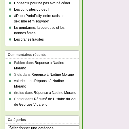
Consentir pour ne pas avoir à céder
Les curiosités du deuil
#DubaiPortaPotty, entre racisme,
sexisme et misogynoir
Le gendarme, la coureuse et les
bonnes âmes
Les crânes fragiles
Commentaires récents
Fabien
dans
Réponse à Nadine
Morano
Sfefs
dans
Réponse à Nadine Morano
valerie
dans
Réponse à Nadine
Morano
rirefou
dans
Réponse à Nadine Morano
Castor
dans
Résumé de Histoire du viol
de Georges Vigarello
Catégories
Catégories