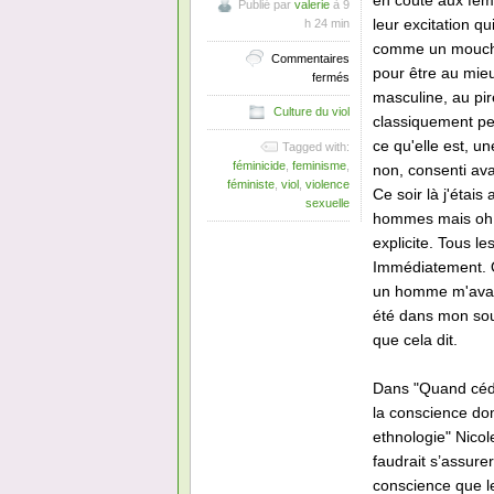
en coûte aux fem
Publié par
valerie
à 9
leur excitation qu
h 24 min
comme un moucher
Commentaires
pour être au mie
sur
fermés
Consentir
masculine, au pir
Culture du viol
pour
classiquement per
ne
ce qu'elle est, u
Tagged with:
pas
féminicide
,
feminisme
,
non, consenti ava
avoir
féministe
,
viol
,
violence
à
Ce soir là j'étai
sexuelle
céder
hommes mais oh j
explicite. Tous le
Immédiatement. On 
un homme m'avait
été dans mon souv
que cela dit.
Dans "Quand céde
la conscience do
ethnologie" Nicol
faudrait s’assure
conscience que l