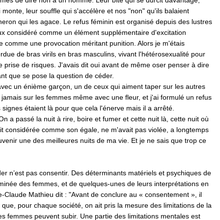
mes de dire non à un homme. Leur bite qui se durcit davantage,
i monte, leur souffle qui s'accélère et nos "non" qu'ils balaient
on qui les agace. Le refus féminin est organisé depuis des lustres
ux considéré comme un élément supplémentaire d'excitation
e comme une provocation méritant punition. Alors je m'étais
due de bras virils en bras masculins, vivant l'hétérosexualité pour
ne prise de risques. J'avais dit oui avant de même oser penser à dire
nt que se pose la question de céder.
s avec un énième garçon, un de ceux qui aiment taper sur les autres
amais sur les femmes même avec une fleur, et j'ai formulé un refus
s signes étaient là pour que cela l'énerve mais il a arrêté.
a passé la nuit à rire, boire et fumer et cette nuit là, cette nuit où
 considérée comme son égale, ne m'avait pas violée, a longtemps
enir une des meilleures nuits de ma vie. Et je ne sais que trop ce
r n’est pas consentir. Des déterminants matériels et psychiques de
minée des femmes, et de quelques-unes de leurs interprétations en
e-Claude Mathieu dit : "Avant de conclure au « consentement », il
r que, pour chaque société, on ait pris la mesure des limitations de la
es femmes peuvent subir. Une partie des limitations mentales est