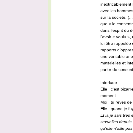
inextricablement 
avec les hommes,
sur la société. (
que « le consentem
dans l’esprit du
l’avoir « voulu »,
lui être rappelée 
rapports d’oppres
une véritable ane
matérielles et int
parler de consen
Interlude.
Elle : c'est biza
moment
Moi : tu rêves de
Elle : quand je fu
Et là je sais très
sexuelles depuis 
qu'elle n'aille pa