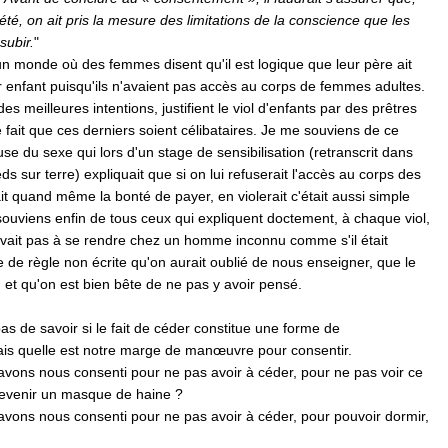
té, on ait pris la mesure des limitations de la conscience que les
ubir.
"
un monde où des femmes disent qu'il est logique que leur père ait
er enfant puisqu'ils n'avaient pas accès au corps de femmes adultes.
es meilleures intentions, justifient le viol d'enfants par des prêtres
e fait que ces derniers soient célibataires. Je me souviens de ce
euse du sexe qui lors d'un stage de sensibilisation (retranscrit dans
ds sur terre) expliquait que si on lui refuserait l'accès au corps des
it quand même la bonté de payer, en violerait c'était aussi simple
ouviens enfin de tous ceux qui expliquent doctement, à chaque viol,
avait pas à se rendre chez un homme inconnu comme s'il était
e de règle non écrite qu'on aurait oublié de nous enseigner, que le
d et qu'on est bien bête de ne pas y avoir pensé.
pas de savoir si le fait de céder constitue une forme de
s quelle est notre marge de manœuvre pour consentir.
avons nous consenti pour ne pas avoir à céder, pour ne pas voir ce
devenir un masque de haine ?
avons nous consenti pour ne pas avoir à céder, pour pouvoir dormir,