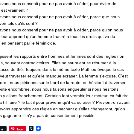
avons nous consenti pour ne pas avoir à céder, pour éviter de
 est vraiment ?
avons nous consenti pour ne pas avoir à céder, parce que nous
oir tels qu'ils sont ?
avons nous consenti pour ne pas avoir à céder, parce qu'on nous
leur apprend qu'un homme frustré a tous les droits qui va du
 en pensant par le féminicide.
égissent les rapports entre hommes et femmes sont des règles non
tes, souvent contradictoires. Elles ne sauraient se résumer à la
tasse de thé. Toujours dans le même texte Mathieu évoque le cas
veut traverser et qu'elle manque écraser. La femme s'excuse. C'est
re ; nous piétinons sur le bord de la route, en hésitant à traverser
route encombrée, nous nous faisons engueuler si nous hésitons,
s y allons franchement. Certains font vrombir leur moteur, ca fait rire
 t il faire ? le fait il pour prévenir qu'il va écraser ? Previent-on avant
evons apprendre ces règles en sachant qu'elles changeront, qu'on
is gagnante. Il n'y a pas de consentement possible.
Tumblr
st
Save