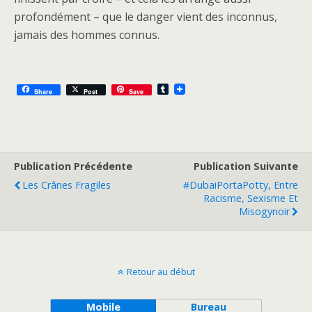
profondément – que le danger vient des inconnus,
jamais des hommes connus.
T
Share
Post
Save
u
m
b
l
r
Publication Précédente
Publication Suivante
Les Crânes Fragiles
#DubaiPortaPotty, Entre
Racisme, Sexisme Et
Misogynoir
Retour au début
Mobile
Bureau