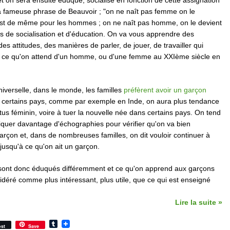
t on sera ensuite éduqué, socialisé en fonction de cette assignation
la fameuse phrase de Beauvoir ; "on ne naît pas femme on le
n est de même pour les hommes ; on ne naît pas homme, on le devient
s de socialisation et d'éducation. On va vous apprendre des
s attitudes, des manières de parler, de jouer, de travailler qui
 ce qu'on attend d'un homme, ou d'une femme au XXIème siècle en
iverselle, dans le monde, les familles
préfèrent avoir un garçon
 certains pays, comme par exemple en Inde, on aura plus tendance
tus féminin, voire à tuer la nouvelle née dans certains pays. On tend
iquer davantage d'échographies pour vérifier qu'on va bien
rçon et, dans de nombreuses familles, on dit vouloir continuer à
 jusqu'à ce qu'on ait un garçon.
s sont donc éduqués différemment et ce qu'on apprend aux garçons
sidéré comme plus intéressant, plus utile, que ce qui est enseigné
Lire la suite »
Tumblr
st
Save