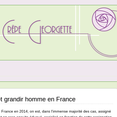
et grandir homme en France
n France en 2014, on est, dans l'immense majorité des cas, assigné