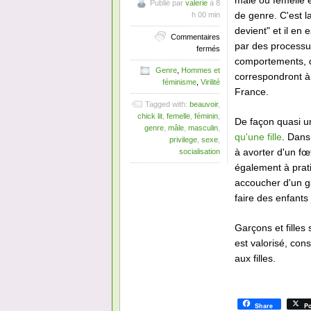
mâle ou femelle e
Publié par
valerie
à 8
de genre. C'est 
h 00 min
devient" et il e
Commentaires
par des processu
sur
fermés
Les
comportements, de
Genre
,
Hommes et
avantages
correspondront à
féminisme
,
Virilité
à
France.
naître
Tagged with:
beauvoir
,
et
chick lit
,
femelle
,
féminin
,
grandir
De façon quasi un
genre
,
mâle
,
masculin
,
homme
qu'une fille
. Dans
privilege
,
sexe
,
en
à avorter d'un fœ
socialisation
France
également à prat
accoucher d'un ga
faire des enfants
Garçons et fille
est valorisé, con
aux filles.
Share
Po