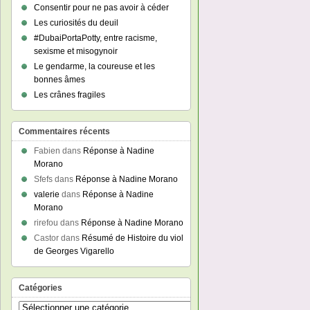
Consentir pour ne pas avoir à céder
Les curiosités du deuil
#DubaiPortaPotty, entre racisme,
sexisme et misogynoir
Le gendarme, la coureuse et les
bonnes âmes
Les crânes fragiles
Commentaires récents
Fabien
dans
Réponse à Nadine
Morano
Sfefs
dans
Réponse à Nadine Morano
valerie
dans
Réponse à Nadine
Morano
rirefou
dans
Réponse à Nadine Morano
Castor
dans
Résumé de Histoire du viol
de Georges Vigarello
Catégories
Catégories