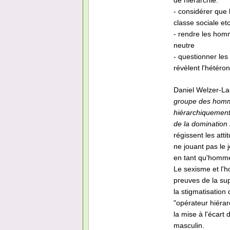
de hiérarchie.
- considérer que 
classe sociale etc
- rendre les hom
neutre
- questionner les
révèlent l'hétéro
Daniel Welzer-Lang
groupe des hommes
hiérarchiquement 
de la domination
régissent les atti
ne jouant pas le 
en tant qu'homme 
Le sexisme et l'h
preuves de la su
la stigmatisation 
"opérateur hiérar
la mise à l'écart
masculin.