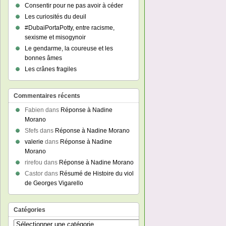
Consentir pour ne pas avoir à céder
Les curiosités du deuil
#DubaiPortaPotty, entre racisme,
sexisme et misogynoir
Le gendarme, la coureuse et les
bonnes âmes
Les crânes fragiles
Commentaires récents
Fabien
dans
Réponse à Nadine
Morano
Sfefs
dans
Réponse à Nadine Morano
valerie
dans
Réponse à Nadine
Morano
rirefou
dans
Réponse à Nadine Morano
Castor
dans
Résumé de Histoire du viol
de Georges Vigarello
Catégories
Catégories