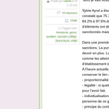
dont je vais vou
Publié par
valerie
à 19
h 12 min
Sylvie Ayral a ét
54 réponses
constaté que 75.
Virilité
84.2% à 97.6% des
d'éléments ont dé
Tagged with:
sanctionnés mais 
feminisme
,
genre
,
puniition
,
sanction collège
,
Sylvie Ayral
,
virilité
Dans une première
sanctions. La pu
devoir en plus. 
comme les atteint
d'établissement ou
A l'heure actuell
conserver le lien 
- proportionnalité
- légalité : si q
pour l'avoir fait.
- individualisati
personne de ce 
- principe du cont