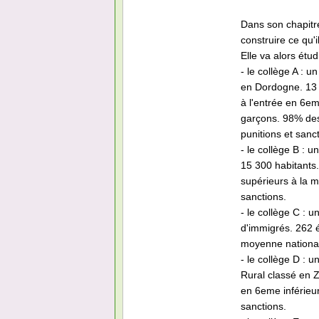
Dans son chapitre
construire ce qu'
Elle va alors étu
- le collège A :
en Dordogne. 13 
à l'entrée en 6e
garçons. 98% des
punitions et sanc
- le collège B : 
15 300 habitants.
supérieurs à la 
sanctions.
- le collège C : 
d'immigrés. 262 é
moyenne national
- le collège D : 
Rural classé en 
en 6eme inférieu
sanctions.