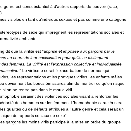
le genre est consubstantiel à d'autres rapports de pouvoir (race,
)
mes visibles en tant qu'individus sexués et pas comme une catégorie
 stéréotypes de sexe qui imprègnent les représentations sociales et
normativité ambiante.
 dit que la virilité est "
apprise et imposée aux garçons par le
 au cours de leur socialisation pour qu'ils se distinguent
des femmes. La virilité est l'expression collective et individualisée
 masculine
." Le virilisme serait l'exacerbation de normes qui
tudes, les représentations et les pratiques viriles. les enfants mâles
jeu deviennent les boucs émissaires afin de montrer ce qu'on risque
si on ne rentre pas dans le moule viril.
omophobie seraient des violences sociales visant à renforcer les
périorité des hommes sur les femmes. L'homophobie caractériserait
des qualités ou de défauts attribués à l'autre genre et cela serait un
chique ds rapports sociaux de sexe".
 des garçons les moins virils participe à la mise en ordre du groupe