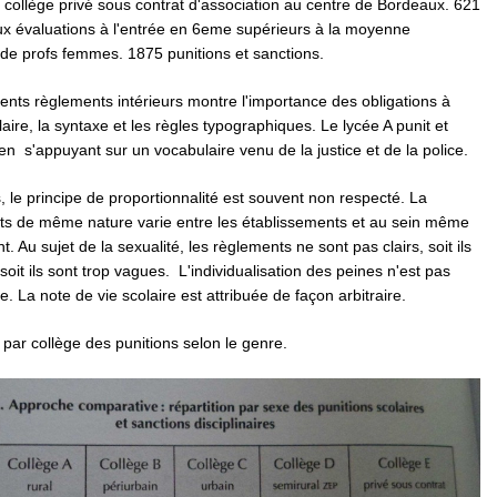
un collège privé sous contrat d'association au centre de Bordeaux. 621
ux évaluations à l'entrée en 6eme supérieurs à la moyenne
 de profs femmes. 1875 punitions et sanctions.
rents règlements intérieurs montre l'importance des obligations à
laire, la syntaxe et les règles typographiques. Le lycée A punit et
n s'appuyant sur un vocabulaire venu de la justice et de la police.
, le principe de proportionnalité est souvent non respecté. La
its de même nature varie entre les établissements et au sein même
. Au sujet de la sexualité, les règlements ne sont pas clairs, soit ils
soit ils sont trop vagues. L'individualisation des peines n'est pas
. La note de vie scolaire est attribuée de façon arbitraire.
s par collège des punitions selon le genre.