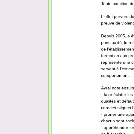
Toute sanction do
L'effet pervers d
preuve de violen
Depuis 2005, a ét
ponctualité, le re
de l'établissement
formation aux pr
représente une do
servant à l'estim
comportement.
Ayral note ensuit
- faire éclater le
qualités et défa
caractéristiques 
- prôner une appr
chacun sont socia
- appréhender les