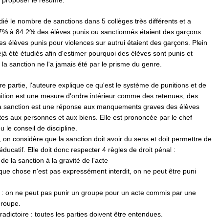
s proposer le résumé.
udié le nombre de sanctions dans 5 collèges très différents et a
7% à 84.2% des élèves punis ou sanctionnés étaient des garçons.
 élèves punis pour violences sur autrui étaient des garçons. Plein
jà été étudiés afin d'estimer pourquoi des élèves sont punis et
la sanction ne l'a jamais été par le prisme du genre.
 partie, l'auteure explique ce qu'est le système de punitions et de
nition est une mesure d'ordre intérieur comme des retenues, des
La sanction est une réponse aux manquements graves des élèves
es aux personnes et aux biens. Elle est prononcée par le chef
 le conseil de discipline.
e, on considère que la sanction doit avoir du sens et doit permettre de
éducatif. Elle doit donc respecter 4 règles de droit pénal :
 de la sanction à la gravité de l'acte
uelque chose n'est pas expressément interdit, on ne peut être puni
on : on ne peut pas punir un groupe pour un acte commis par une
groupe.
radictoire : toutes les parties doivent être entendues.