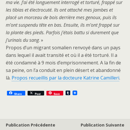
ma vie. J’ai été longuement interrogé et torturé, frappé sur
les tibias et électrocuté. Ils ont attaché mes jambes et
placé un morceau de bois derrière mes genoux, puis ils
m’ont suspendu tête en bas. Ensuite, ils m’ont frappé sur
la plante des pieds. Parfois j’étais battu si durement que
j’urinais du sang
. »
Propos d’un migrant somalien renvoyé dans un pays
dans lequel il avait transité et où il a été torturé. Il a
été condamné à 9 mois d’emprisonnement. A la fin de
sa peine, on l’a conduit en plein désert et abandonné
là.
Propos recueillis par la docteure Katrine Camilleri
.
T
Share
Post
Save
u
m
b
l
r
Publication Précédente
Publication Suivante