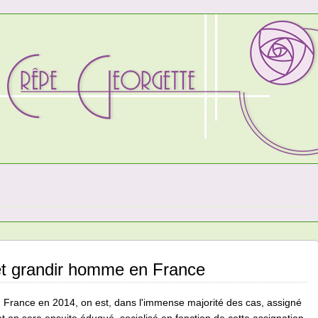
et grandir homme en France
n France en 2014, on est, dans l'immense majorité des cas, assigné