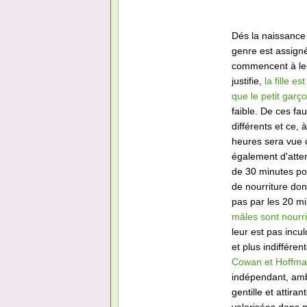
Dés la naissance 
genre est assigné
commencent à le d
justifie,
la fille e
que le petit garç
faible. De ces f
différents et ce,
heures sera vue 
également d'atten
de 30 minutes pou
de nourriture don
pas par les 20 m
mâles sont nourri
leur est pas incu
et plus indifférent
Cowan et Hoffm
indépendant, ambit
gentille et attir