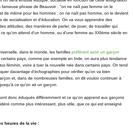
t on sera ensuite éduqué, socialisé en fonction de cette assignation
la fameuse phrase de Beauvoir ; "on ne naît pas femme on le
n est de même pour les hommes ; on ne naît pas homme, on le devient
s de socialisation et d'éducation. On va vous apprendre des
s attitudes, des manières de parler, de jouer, de travailler qui
 ce qu'on attend d'un homme, ou d'une femme au XXIème siècle en
iverselle, dans le monde, les familles
préfèrent avoir un garçon
 certains pays, comme par exemple en Inde, on aura plus tendance
tus féminin, voire à tuer la nouvelle née dans certains pays. On tend
iquer davantage d'échographies pour vérifier qu'on va bien
rçon et, dans de nombreuses familles, on dit vouloir continuer à
 jusqu'à ce qu'on ait un garçon.
s sont donc éduqués différemment et ce qu'on apprend aux garçons
sidéré comme plus intéressant, plus utile, que ce qui est enseigné
s heures de la vie :