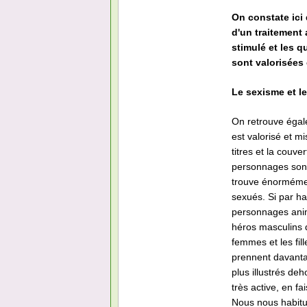
On constate ici
d'un traitement 
stimulé et les q
sont valorisées 
Le sexisme et le
On retrouve éga
est valorisé et m
titres et la couv
personnages sont
trouve énorméme
sexués. Si par has
personnages an
héros masculins q
femmes et les fill
prennent davanta
plus illustrés de
très active, en f
Nous nous habitu