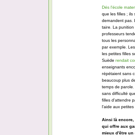
Dés l'école mater
que les filles ; il
demandent pas. Le
taire. La punitio
professeurs tend
tous les personna
par exemple. Les
les petites fille
Suède
rendait c
enseignants enco
répétaient sans ce
beaucoup plus de 
temps de parole.
sans difficulté q
filles d'attendre
l'aide aux petites
Ainsi là encore
qui offre aux ga
mieux d'être un g