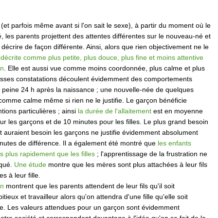
(et parfois même avant si l'on sait le sexe), à partir du moment où le
, les parents projettent des attentes différentes sur le nouveau-né et
écrire de façon différente. Ainsi, alors que rien objectivement ne le
st décrite comme plus petite, plus douce, plus fine et moins attentive
on
. Elle est aussi vue comme moins coordonnée, plus calme et plus
ausses constatations découlent évidemment des comportements
 à peine 24 h après la naissance ; une nouvelle-née de quelques
comme calme même si rien ne le justifie. Le garçon bénéficie
tions particulières ; ainsi
la durée de l'allaitement
est en moyenne
r les garçons et de 10 minutes pour les filles. Le plus grand besoin
t auraient besoin les garçons ne justifie évidemment absolument
inutes de différence. Il a également été montré que
les enfants
s plus rapidement que les filles
; l'apprentissage de la frustration ne
lqué.
Une étude
montre que les mères sont plus attachées à leur fils
es à leur fille.
an
montrent que les parents attendent de leur fils qu'il soit
ieux et travailleur alors qu'on attendra d'une fille qu'elle soit
ante. Les valeurs attendues pour un garçon sont évidemment