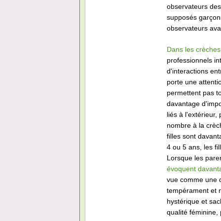
observateurs des 
supposés garçons 
observateurs ava
Dans les crèches
professionnels i
d'interactions ent
porte une attenti
permettent pas to
davantage d'impo
liés à l'extérieu
nombre à la crèch
filles sont davan
4 ou 5 ans, les 
Lorsque les paren
évoquent davantage
vue comme une qua
tempérament et ne
hystérique et sac
qualité féminine, 