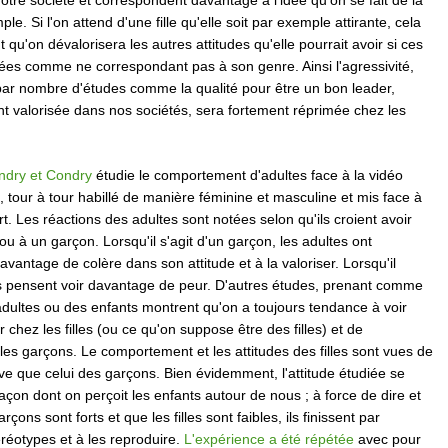
otre société et correspondent davantage à l'idée qu'on se fait de la
le. Si l'on attend d'une fille qu'elle soit par exemple attirante, cela
 qu'on dévalorisera les autres attitudes qu'elle pourrait avoir si ces
gées comme ne correspondant pas à son genre. Ainsi l'agressivité,
par nombre d'études comme la qualité pour être un bon leader,
t valorisée dans nos sociétés, sera fortement réprimée chez les
ndry et Condry
étudie le comportement d'adultes face à la vidéo
, tour à tour habillé de manière féminine et masculine et mis face à
rt. Les réactions des adultes sont notées selon qu'ils croient avoir
e ou à un garçon. Lorsqu'il s'agit d'un garçon, les adultes ont
avantage de colère dans son attitude et à la valoriser. Lorsqu'il
 ils pensent voir davantage de peur. D'autres études, prenant comme
adultes ou des enfants montrent qu'on a toujours tendance à voir
 chez les filles (ou ce qu'on suppose être des filles) et de
les garçons. Le comportement et les attitudes des filles sont vues de
ve que celui des garçons. Bien évidemment, l'attitude étudiée se
façon dont on perçoit les enfants autour de nous ; à force de dire et
rçons sont forts et que les filles sont faibles, ils finissent par
réotypes et à les reproduire.
L'expérience a été répétée
avec pour