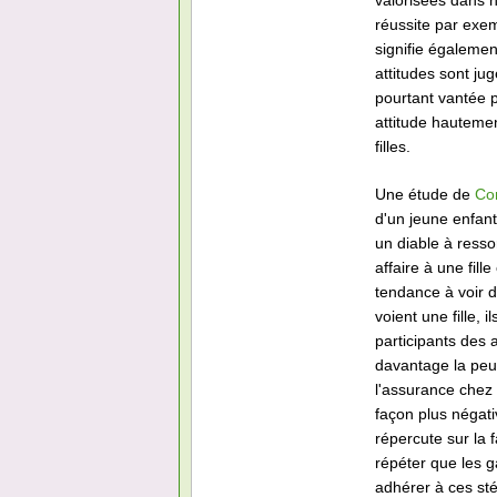
valorisées dans n
réussite par exemp
signifie également
attitudes sont ju
pourtant vantée 
attitude hautemen
filles.
Une étude de
Co
d'un jeune enfant
un diable à resso
affaire à une fill
tendance à voir d
voient une fille,
participants des 
davantage la peur
l'assurance chez 
façon plus négati
répercute sur la 
répéter que les ga
adhérer à ces sté