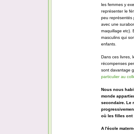
les femmes y exer
représenter le fé
peu représentés 
avec une surabon
maquillage etc).
masculins qui son
enfants.
Dans ces livres,
récompenses penda
sont davantage g
particulier au col
Nous nous habit
monde appartient
secondaire. Le m
progressivement 
où les filles on
A l'école matern