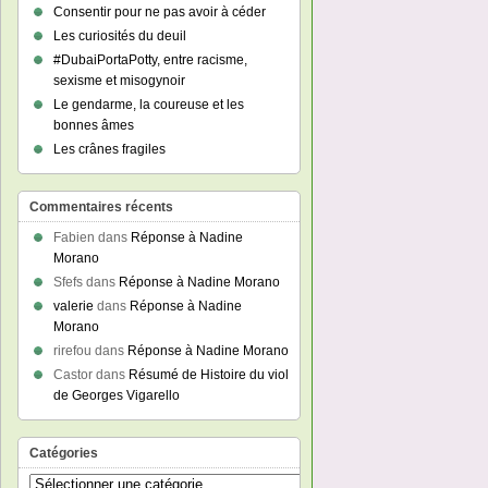
Consentir pour ne pas avoir à céder
Les curiosités du deuil
#DubaiPortaPotty, entre racisme,
sexisme et misogynoir
Le gendarme, la coureuse et les
bonnes âmes
Les crânes fragiles
Commentaires récents
Fabien
dans
Réponse à Nadine
Morano
Sfefs
dans
Réponse à Nadine Morano
valerie
dans
Réponse à Nadine
Morano
rirefou
dans
Réponse à Nadine Morano
Castor
dans
Résumé de Histoire du viol
de Georges Vigarello
Catégories
Catégories