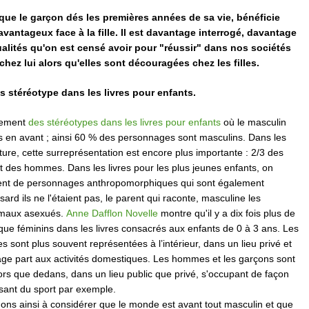
 que le garçon dés les premières années de sa vie, bénéficie
avantageux face à la fille. Il est davantage interrogé, davantage
ualités qu'on est censé avoir pour "réussir" dans nos sociétés
chez lui alors qu'elles sont découragées chez les filles.
s stéréotype dans les livres pour enfants.
lement
des stéréotypes dans les livres pour enfants
où le masculin
is en avant ; ainsi 60 % des personnages sont masculins. Dans les
erture, cette surreprésentation est encore plus importante : 2/3 des
 des hommes. Dans les livres pour les plus jeunes enfants, on
nt de personnages anthropomorphiques qui sont également
ard ils ne l'étaient pas, le parent qui raconte, masculine les
imaux asexués.
Anne Dafflon Novelle
montre qu'il y a dix fois plus de
ue féminins dans les livres consacrés aux enfants de 0 à 3 ans. Les
es sont plus souvent représentées à l’intérieur, dans un lieu privé et
ge part aux activités domestiques. Les hommes et les garçons sont
hors que dedans, dans un lieu public que privé, s'occupant de façon
aisant du sport par exemple.
ons ainsi à considérer que le monde est avant tout masculin et que