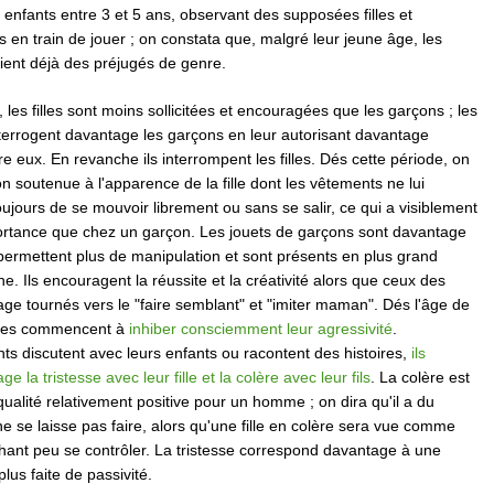
enfants entre 3 et 5 ans, observant des supposées filles et
en train de jouer ; on constata que, malgré leur jeune âge, les
ient déjà des préjugés de genre.
, les filles sont moins sollicitées et encouragées que les garçons ; les
nterrogent davantage les garçons en leur autorisant davantage
re eux. En revanche ils interrompent les filles. Dés cette période, on
on soutenue à l'apparence de la fille dont les vêtements ne lui
ujours de se mouvoir librement ou sans se salir, ce qui a visiblement
rtance que chez un garçon. Les jouets de garçons sont davantage
r, permettent plus de manipulation et sont présents en plus grand
e. Ils encouragent la réussite et la créativité alors que ceux des
tage tournés vers le "faire semblant" et "imiter maman". Dés l'âge de
filles commencent à
inhiber consciemment leur agressivité
.
ts discutent avec leurs enfants ou racontent des histoires,
ils
 la tristesse avec leur fille et la colère avec leur fils
. La colère est
lité relativement positive pour un homme ; on dira qu'il a du
 se laisse pas faire, alors qu'une fille en colère sera vue comme
hant peu se contrôler. La tristesse correspond davantage à une
plus faite de passivité.