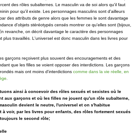
cent des rôles subalternes. Le masculin va de soi alors qu'il faut
minin pour qu'il existe. Les personnages masculins sont d'ailleurs
par des attributs de genre alors que les femmes le sont davantage
dance d'objets stéréotypés censés montrer ce qu'elles sont (bijoux,
 En revanche, on décrit davantage le caractère des personnages
t plus travaillés. L'universel est donc masculin dans les livres pour
 les garçons reçoivent plus souvent des encouragements et des
nt que les filles se voient opposer des interdictions. Les garçons
rondés mais ont moins d'interdictions
comme dans la vie réelle, en
lège
.
uons ainsi à concevoir des rôles sexués et sexistes où le
 aux garçons et où les filles ne jouent qu'un rôle subalterne,
asculin devient le neutre, l'universel et on s'habitue
à voir, par les livres pour enfants, des rôles fortement sexués
t toujours le second rôle;
elle