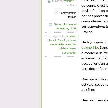
mâle ou femelle e
Publié par
valerie
à 8
de genre. C'est 
h 00 min
devient" et il e
Commentaires
par des processu
sur
fermés
Les
comportements, de
Genre
,
Hommes et
avantages
correspondront à
féminisme
,
Virilité
à
France.
naître
Tagged with:
beauvoir
,
et
chick lit
,
femelle
,
féminin
,
grandir
De façon quasi un
genre
,
mâle
,
masculin
,
homme
qu'une fille
. Dans
privilege
,
sexe
,
en
à avorter d'un fœ
socialisation
France
également à prat
accoucher d'un ga
faire des enfants
Garçons et fille
est valorisé, con
aux filles.
Dés les première