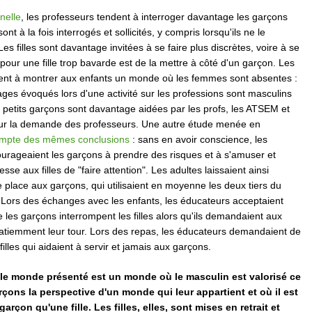
nelle
, les professeurs tendent à interroger davantage les garçons
s sont à la fois interrogés et sollicités, y compris lorsqu'ils ne le
s filles sont davantage invitées à se faire plus discrètes, voire à se
n pour une fille trop bavarde est de la mettre à côté d'un garçon. Les
ent à montrer aux enfants un monde où les femmes sont absentes :
ges évoqués lors d'une activité sur les professions sont masculins
 petits garçons sont davantage aidées par les profs, les ATSEM et
s sur la demande des professeurs. Une autre étude menée en
ompte des mêmes conclusions
: sans en avoir conscience, les
urageaient les garçons à prendre des risques et à s'amuser et
sse aux filles de "faire attention". Les adultes laissaient ainsi
place aux garçons, qui utilisaient en moyenne les deux tiers du
 Lors des échanges avec les enfants, les éducateurs acceptaient
ue les garçons interrompent les filles alors qu'ils demandaient aux
 patiemment leur tour. Lors des repas, les éducateurs demandaient de
 filles qui aidaient à servir et jamais aux garçons.
, le monde présenté est un monde où le masculin est valorisé ce
rçons la perspective d'un monde qui leur appartient et où il est
arçon qu'une fille. Les filles, elles, sont mises en retrait et