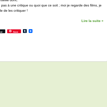
seille donc.
pas à une critique ou quoi que ce soit ; moi je regarde des films, je
e de les critiquer !
Lire la suite »
Tumblr
st
Save