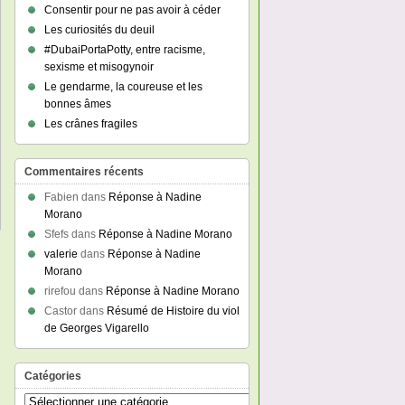
Consentir pour ne pas avoir à céder
Les curiosités du deuil
#DubaiPortaPotty, entre racisme,
sexisme et misogynoir
Le gendarme, la coureuse et les
bonnes âmes
Les crânes fragiles
Commentaires récents
Fabien
dans
Réponse à Nadine
Morano
Sfefs
dans
Réponse à Nadine Morano
valerie
dans
Réponse à Nadine
Morano
rirefou
dans
Réponse à Nadine Morano
Castor
dans
Résumé de Histoire du viol
de Georges Vigarello
Catégories
Catégories