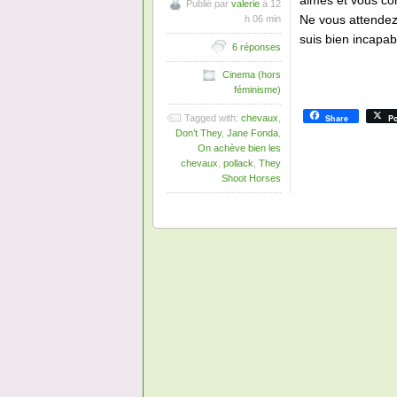
aimés et vous con
Publié par
valerie
à 12
Ne vous attendez 
h 06 min
suis bien incapabl
6 réponses
Cinema (hors
féminisme)
Share
Po
Tagged with:
chevaux
,
Don’t They
,
Jane Fonda
,
On achève bien les
chevaux
,
pollack
,
They
Shoot Horses