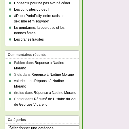
Consentir pour ne pas avoir à céder
Les curiosités du deuil
#DubaiPortaPotty, entre racisme,
sexisme et misogynoir
Le gendarme, la coureuse et les
bonnes âmes
Les crânes fragiles
Commentaires récents
Fabien
dans
Réponse à Nadine
Morano
Sfefs
dans
Réponse à Nadine Morano
valerie
dans
Réponse à Nadine
Morano
rirefou
dans
Réponse à Nadine Morano
Castor
dans
Résumé de Histoire du viol
de Georges Vigarello
Catégories
Catégories