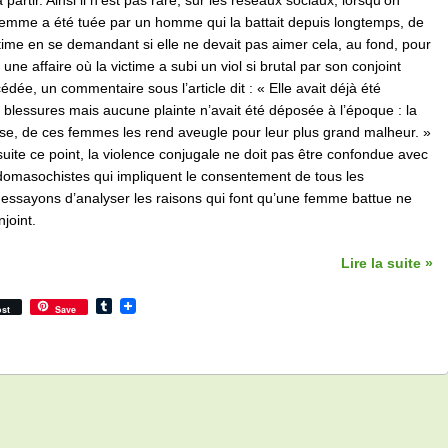
 partir. Ainsi il n’est pas rare, sur les réseaux sociaux, lorsqu’on
emme a été tuée par un homme qui la battait depuis longtemps, de
ictime en se demandant si elle ne devait pas aimer cela, au fond, pour
une affaire où la victime a subi un viol si brutal par son conjoint
édée, un commentaire sous l’article dit : « Elle avait déjà été
blessures mais aucune plainte n’avait été déposée à l’époque : la
tise, de ces femmes les rend aveugle pour leur plus grand malheur. »
suite ce point, la violence conjugale ne doit pas être confondue avec
domasochistes qui impliquent le consentement de tous les
 essayons d’analyser les raisons qui font qu’une femme battue ne
joint.
Lire la suite »
Tumblr
st
Save