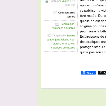
battues n’ont qu’à
Publié par
valerie
à 13
apprend qu’une f
h 01 min
culpabiliser la v
Commentaires
être restée. Dans 
sur
fermés
Mais
qu’elle en est déc
Feminicides
,
pourquoi
soignée pour des 
Violences sexuelles
ne
peur, voire la bê
part-
Tagged with:
femme
Eclaircissons de 
elle
battue
,
jules falquet
,
mari
pas
des pratiques sa
violent
,
torture
,
viol
,
?
protagonistes. Et
violences conjugales
quitte pas son con
Share
Po