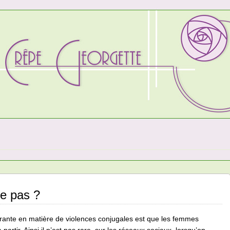
le pas ?
urante en matière de violences conjugales est que les femmes