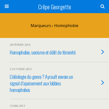
Crêpe Georgette
Marqueurs › Homophobie
28 FÉVRIER 2014
Homophobie, sexisme et délit de féminité
3 OCTOBRE 2013
L’idéologie du genre ? Ayrault envoie un
signal d’apaisement aux lobbies
homophobes
15 MAI 2013