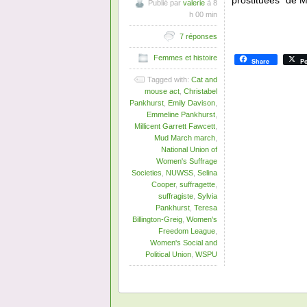
prostituées" de M
Publié par
valerie
à 8
h 00 min
7 réponses
Femmes et histoire
Share
Po
Tagged with:
Cat and
mouse act
,
Christabel
Pankhurst
,
Emily Davison
,
Emmeline Pankhurst
,
Millicent Garrett Fawcett
,
Mud March march
,
National Union of
Women's Suffrage
Societies
,
NUWSS
,
Selina
Cooper
,
suffragette
,
suffragiste
,
Sylvia
Pankhurst
,
Teresa
Billington-Greig
,
Women's
Freedom League
,
Women's Social and
Political Union
,
WSPU