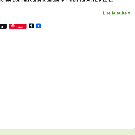
ichèle Dominici qui sera diffusé le 7 mars sur ARTE à 22.25.
Lire la suite »
Tumblr
st
Save