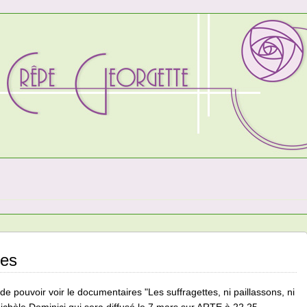
tes
 de pouvoir voir le documentaires "Les suffragettes, ni paillassons, ni