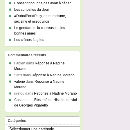
Consentir pour ne pas avoir à céder
Les curiosités du deuil
#DubaiPortaPotty, entre racisme,
sexisme et misogynoir
Le gendarme, la coureuse et les
bonnes âmes
Les crânes fragiles
Commentaires récents
Fabien
dans
Réponse à Nadine
Morano
Sfefs
dans
Réponse à Nadine Morano
valerie
dans
Réponse à Nadine
Morano
rirefou
dans
Réponse à Nadine Morano
Castor
dans
Résumé de Histoire du viol
de Georges Vigarello
Catégories
Catégories