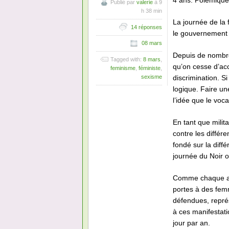
4 ans. Polémique i
Publié par
valerie
à 9
h 38 min
La journée de la 
14 réponses
le gouvernement 
08 mars
Depuis de nombre
Tagged with:
8 mars
,
qu’on cesse d’acc
feminisme
,
féministe
,
discrimination. Si
sexisme
logique. Faire u
l’idée que le voca
En tant que milita
contre les différe
fondé sur la diffé
journée du Noir o
Comme chaque ann
portes à des fem
défendues, repré
à ces manifestati
jour par an.