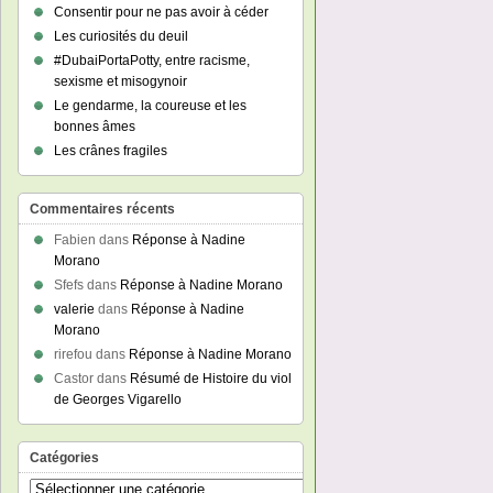
Consentir pour ne pas avoir à céder
Les curiosités du deuil
#DubaiPortaPotty, entre racisme,
sexisme et misogynoir
Le gendarme, la coureuse et les
bonnes âmes
Les crânes fragiles
Commentaires récents
Fabien
dans
Réponse à Nadine
Morano
Sfefs
dans
Réponse à Nadine Morano
valerie
dans
Réponse à Nadine
Morano
rirefou
dans
Réponse à Nadine Morano
Castor
dans
Résumé de Histoire du viol
de Georges Vigarello
Catégories
Catégories