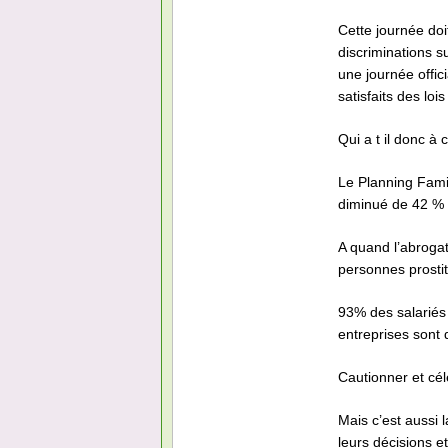
Cette journée do
discriminations s
une journée offi
satisfaits des loi
Qui a t il donc à
Le Planning Famili
diminué de 42 % l
A quand l’abrogati
personnes prosti
93% des salariés
entreprises sont
Cautionner et cél
Mais c’est aussi 
leurs décisions 