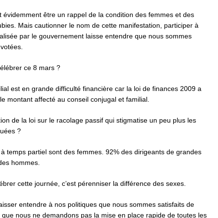
it évidemment être un rappel de la condition des femmes et des
ubies. Mais cautionner le nom de cette manifestation, participer à
cialisée par le gouvernement laisse entendre que nous sommes
s votées.
 célébrer ce 8 mars ?
al est en grande difficulté financière car la loi de finances 2009 a
e montant affecté au conseil conjugal et familial.
on de la loi sur le racolage passif qui stigmatise un peu plus les
tuées ?
 à temps partiel sont des femmes. 92% des dirigeants de grandes
 des hommes.
ébrer cette journée, c’est pérenniser la différence des sexes.
laisser entendre à nos politiques que nous sommes satisfaits de
et que nous ne demandons pas la mise en place rapide de toutes les