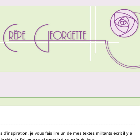
d'inspiration, je vous fais lire un de mes textes militants écrit il y a