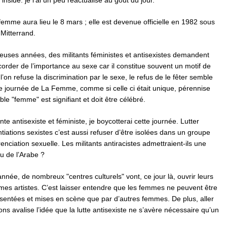
nside. je l'ai un peu réactualisé au goût du jour.
femme aura lieu le 8 mars ; elle est devenue officielle en 1982 sous
Mitterrand.
uses années, des militants féministes et antisexistes demandent
order de l’importance au sexe car il constitue souvent un motif de
 l’on refuse la discrimination par le sexe, le refus de le fêter semble
ne journée de La Femme, comme si celle ci était unique, pérennise
ble "femme" est signifiant et doit être célébré.
nte antisexiste et féministe, je boycotterai cette journée. Lutter
ntiations sexistes c’est aussi refuser d’être isolées dans un groupe
renciation sexuelle. Les militants antiracistes admettraient-ils une
u de l’Arabe ?
ée, de nombreux "centres culturels" vont, ce jour là, ouvrir leurs
mes artistes. C’est laisser entendre que les femmes ne peuvent être
sentées et mises en scène que par d’autres femmes. De plus, aller
ons avalise l’idée que la lutte antisexiste ne s’avère nécessaire qu’un