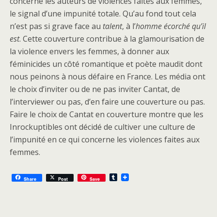
concerne les auteurs de violences faites aux femmes,
le signal d’une impunité totale. Qu’au fond tout cela
n’est pas si grave face au
talent
, à l’
homme écorché qu’il
est
. Cette couverture contribue à la glamourisation de
la violence envers les femmes, à donner aux
féminicides un côté romantique et poète maudit dont
nous peinons à nous défaire en France. Les média ont
le choix d’inviter ou de ne pas inviter Cantat, de
l’interviewer ou pas, d’en faire une couverture ou pas.
Faire le choix de Cantat en couverture montre que les
Inrockuptibles ont décidé de cultiver une culture de
l’impunité en ce qui concerne les violences faites aux
femmes.
T
Share
Post
Save
u
m
b
l
r