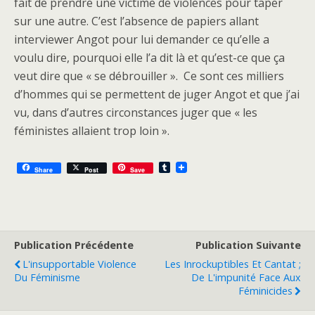
fait de prendre une victime de violences pour taper
sur une autre. C’est l’absence de papiers allant
interviewer Angot pour lui demander ce qu’elle a
voulu dire, pourquoi elle l’a dit là et qu’est-ce que ça
veut dire que « se débrouiller ». Ce sont ces milliers
d’hommes qui se permettent de juger Angot et que j’ai
vu, dans d’autres circonstances juger que « les
féministes allaient trop loin ».
T
Share
Post
Save
u
m
b
l
r
Publication Précédente
Publication Suivante
L'insupportable Violence
Les Inrockuptibles Et Cantat ;
Du Féminisme
De L'impunité Face Aux
Féminicides