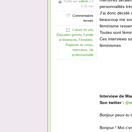
membres seraient
Publié par
valerie
à 8
personnalités trè
h 00 min
J'ai donc décidé 
Commentaires
beaucoup me sont
sur
fermés
Interview
féminisme ressemb
Culture du viol
,
de
Toutes sont fémin
Education genrée
,
Famille
féministe
Ces interviews so
et féminisme
,
Féminités,
#18
féminismes.
Rapports au corps
,
:
Interviews
,
Vie
Marion
professionnelle
Interview de Ma
Son twitter :
@m
Bonjour peux-tu t
Bonjour ! Moi c'e