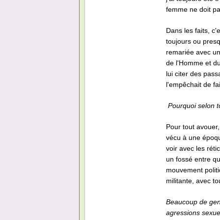
femme ne doit p
Dans les faits, c
toujours ou pres
remariée avec un 
de l'Homme et du 
lui citer des pass
l'empêchait de fai
Pourquoi selon t
Pour tout avouer,
vécu à une époque
voir avec les réti
un fossé entre que
mouvement politi
militante, avec to
Beaucoup de gens 
agressions sexuell