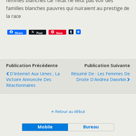
femmes blanches car l’état ne veut pas voir des
familles blanches pauvres qui nuiraient au prestige de
la race
T
Share
Post
Save
u
m
b
l
r
Publication Précédente
Publication Suivante
D'Internet Aux Urnes ; La
Résumé De : Les Femmes De
Victoire Annoncée Des
Droite D'Andrea Dworkin
Réactionnaires
Retour au début
Mobile
Bureau