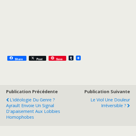
T
Share
Post
Save
u
m
b
l
r
Publication Précédente
Publication Suivante
L'idéologie Du Genre ?
Le Viol Une Douleur
Ayrault Envoie Un Signal
Irréversible ?
D'apaisement Aux Lobbies
Homophobes