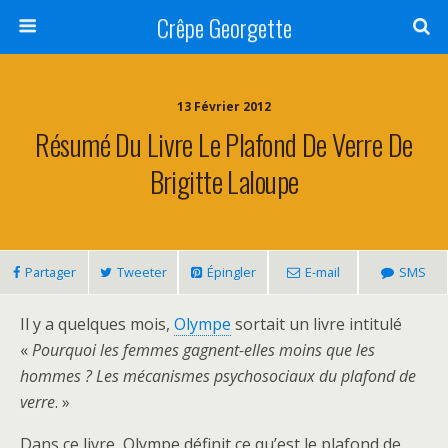
Crêpe Georgette
13 Février 2012
Résumé Du Livre Le Plafond De Verre De
Brigitte Laloupe
Partager
Tweeter
Épingler
E-mail
SMS
Il y a quelques mois,
Olympe
sortait un livre intitulé
«
Pourquoi les femmes gagnent-elles moins que les
hommes ? Les mécanismes psychosociaux du plafond de
verre
. »
Dans ce livre, Olympe définit ce qu’est le plafond de