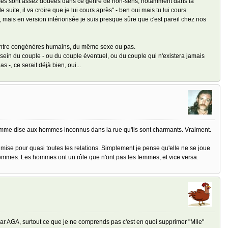
es sont assez douées dans ce genre de non-sens, notamment dans la
e suite, il va croire que je lui cours après" - ben oui mais tu lui cours
, mais en version intériorisée je suis presque sûre que c'est pareil chez nos
e entre congénères humains, du même sexe ou pas.
u sein du couple - ou du couple éventuel, ou du couple qui n'existera jamais
s -, ce serait déjà bien, oui...
 femme dise aux hommes inconnus dans la rue qu'ils sont charmants. Vraiment.
e mise pour quasi toutes les relations. Simplement je pense qu'elle ne se joue
mes. Les hommes ont un rôle que n'ont pas les femmes, et vice versa.
r AGA, surtout ce que je ne comprends pas c'est en quoi supprimer "Mlle"