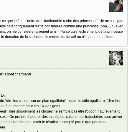
 ce que je fuis : "notre droit inalienable a etre des princesses". Je ne suis pas
refuse categoriquement d'etre consideree comme une princesse (bon, OK, avec
ns, on me considere rarement ainsi). Parce qu'effectivement, de la princesse
dans le domaine de la seduction,le monde du travail ou n'importe ou ailleurs.
u'ils sont charmants.
toi.
"dire les choses sur un plan égalitaire" - outre le côté égalitaire, "dire les
pliqué au monde pour les 3/4 des gens.
j'ai peur", dire simplement les choses ne semble pas être l'option naturellement
sexe. On préfère élaborer des stratégies, calculer les trajectoires pour arriver
inal ne pas franchement avoir le résultat escompté parce que personne
ère.