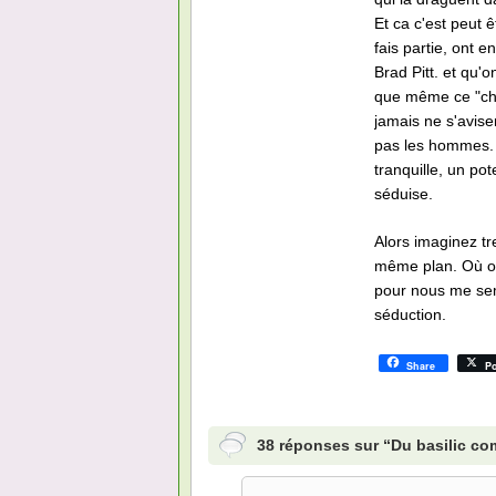
Et ca c'est peut ê
fais partie, ont 
Brad Pitt. et qu'
que même ce "ch
jamais ne s'avise
pas les hommes. 
tranquille, un pot
séduise.
Alors imaginez tr
même plan. Où on
pour nous me sem
séduction.
Share
Po
38 réponses sur “Du basilic c