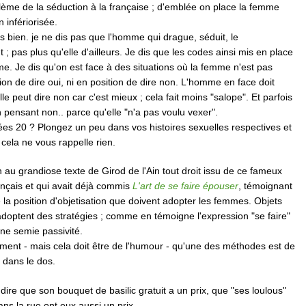
blème de la séduction à la française ; d'emblée on place la femme
 infériorisée.
bien. je ne dis pas que l'homme qui drague, séduit, le
 ; pas plus qu'elle d'ailleurs. Je dis que les codes ainsi mis en place
me. Je dis qu'on est face à des situations où la femme n'est pas
ion de dire oui, ni en position de dire non. L'homme en face doit
lle peut dire non car c'est mieux ; cela fait moins "salope". Et parfois
en pensant non.. parce qu'elle "n'a pas voulu vexer".
es 20 ? Plongez un peu dans vos histoires sexuelles respectives et
cela ne vous rappelle rien.
au grandiose texte de Girod de l'Ain tout droit issu de ce fameux
ançais et qui avait déjà commis
L'art de se faire épouser
, témoignant
de la position d'objetisation que doivent adopter les femmes. Objets
adoptent des stratégies ; comme en témoigne l'expression "se faire"
ne semie passivité.
ment - mais cela doit être de l'humour - qu'une des méthodes est de
t dans le dos.
 dire que son bouquet de basilic gratuit a un prix, que "ses loulous"
ans la rue ont eux aussi un prix.