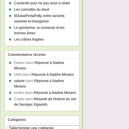
Consentir pour ne pas avoir à céder
Les curiosités du deuil
#DubaiPortaPotty, entre racisme,
sexisme et misogynoir
Le gendarme, la coureuse et les
bonnes âmes
Les crânes fragiles
Commentaires récents
Fabien
dans
Réponse à Nadine
Morano
Sfefs
dans
Réponse à Nadine Morano
valerie
dans
Réponse à Nadine
Morano
rirefou
dans
Réponse à Nadine Morano
Castor
dans
Résumé de Histoire du viol
de Georges Vigarello
Catégories
Catégories