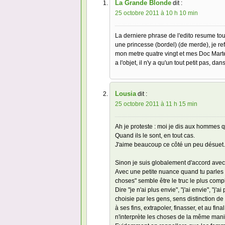
La Grande Blonde
dit :
25 octobre 2011 à 10 h 10 min
La derniere phrase de l'edito resume tout
une princesse (bordel) (de merde), je 
mon metre quatre vingt et mes Doc Marte
a l'objet, il n'y a qu'un tout petit pas, 
Lousia
dit :
25 octobre 2011 à 11 h 15 min
Ah je proteste : moi je dis aux hommes q
Quand ils le sont, en tout cas.
J'aime beaucoup ce côté un peu désuet.
Sinon je suis globalement d'accord avec 
Avec une petite nuance quand tu parles de 
choses" semble être le truc le plus com
Dire "je n'ai plus envie", "j'ai envie", "
choisie par les gens, sens distinction de 
à ses fins, extrapoler, finasser, et au f
n'interprète les choses de la même mani