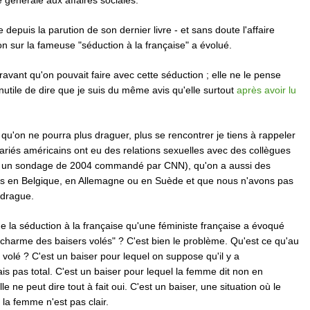
e générale aux affaires sociales.
e depuis la parution de son dernier livre - et sans doute l'affaire
ion sur la fameuse "séduction à la française" a évolué.
ravant qu'on pouvait faire avec cette séduction ; elle ne le pense
nutile de dire que je suis du même avis qu'elle surtout
après avoir lu
qu'on ne pourra plus draguer, plus se rencontrer je tiens à rappeler
riés américains ont eu des relations sexuelles avec des collègues
n un sondage de 2004 commandé par CNN), qu'on a aussi des
les en Belgique, en Allemagne ou en Suède et que nous n'avons pas
a drague.
e la séduction à la française qu'une féministe française a évoqué
charme des baisers volés" ? C'est bien le problème. Qu'est ce qu'au
 volé ? C'est un baiser pour lequel on suppose qu'il y a
 pas total. C'est un baiser pour lequel la femme dit non en
le ne peut dire tout à fait oui. C'est un baiser, une situation où le
la femme n'est pas clair.