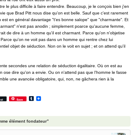
tre le plus difficile à faire entendre. Beaucoup, je le conçois bien j'en
envie que Brad Pitt nous dise qu'on est belle. Sauf que c'est rarement
on est en général davantage "t'es bonne salope" que "charmante". Et
armant" n'est pas anodin ; simplement poarce qu'aucune femme,
rait de dire à un homme qu'il est charmant. Parce qu'on n'objetise
Parce qu'on ne voit pas dans un homme qui rentre chez lui
entiel objet de séduction. Non on le voit en sujet ; et on attend qu'il
ente secondes une relation de séduction égalitaire. Où on est au
 ose dire qu'on a envie. Ou on n'attend pas que l'homme le fasse
ble une avancée obligatoire, qui, non, ne gâchera rien à la
Tumblr
st
Save
omme élément fondateur”