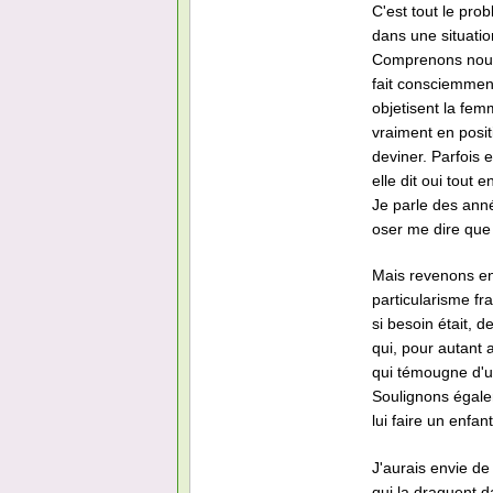
C'est tout le pro
dans une situation
Comprenons nous 
fait consciemment
objetisent la fem
vraiment en posit
deviner. Parfois e
elle dit oui tout 
Je parle des anné
oser me dire que 
Mais revenons en 
particularisme fr
si besoin était, 
qui, pour autant 
qui témougne d'u
Soulignons égale
lui faire un enfan
J'aurais envie de
qui la draguent d