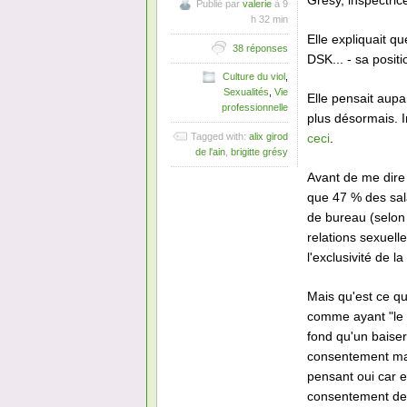
Grésy, inspectric
Publié par
valerie
à 9
h 32 min
Elle expliquait qu
38 réponses
DSK... - sa posit
Culture du viol
,
Sexualités
,
Vie
Elle pensait aupa
professionnelle
plus désormais. I
ceci
.
Tagged with:
alix girod
de l'ain
,
brigitte grésy
Avant de me dire 
que 47 % des sala
de bureau (selo
relations sexuel
l'exclusivité de l
Mais qu'est ce qu
comme ayant "le 
fond qu'un baiser
consentement mais
pensant oui car el
consentement de 