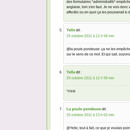
des formulaires *administratifs* empêchera
anglaise, loin s'en faut. Je ne vois do
affectés ou en quoi ça les pousserait à
Yelle
dit :
25 octobre 2011 à 12 h 58 min
@la poule pondeuse: ça ne les empêchera
sur le sens de ce mot. Et qui sait, soyons
Yelle
dit :
25 octobre 2011 à 12 h 59 min
*n'est
La poule pondeuse
dit :
25 octobre 2011 à 13 h 02 min
@Yelle, tout à fait, ce que je voulais p