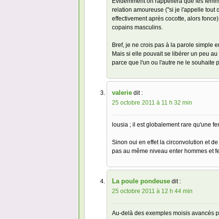
Evidemment on rappellera que les femm
relation amoureuse ("si je l'appelle tout d
effectivement après cocotte, alors fonce)
copains masculins.
Bref, je ne crois pas à la parole simpl
Mais si elle pouvait se libérer un peu a
parce que l'un ou l'autre ne le souhaite pa
valerie
dit :
25 octobre 2011 à 11 h 32 min
lousia ; il est globalement rare qu'une
Sinon oui en effet la circonvolution et d
pas au même niveau enter hommes et fem
La poule pondeuse
dit :
25 octobre 2011 à 12 h 44 min
Au-delà des exemples moisis avancés pa