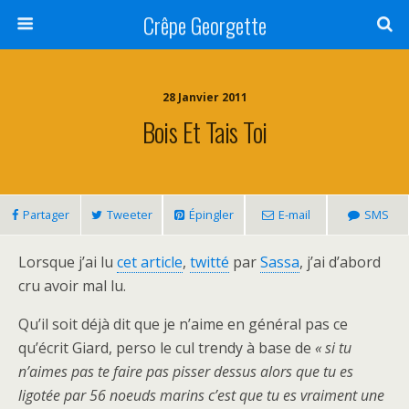
Crêpe Georgette
28 Janvier 2011
Bois Et Tais Toi
Partager
Tweeter
Épingler
E-mail
SMS
Lorsque j’ai lu
cet article
,
twitté
par
Sassa
, j’ai d’abord
cru avoir mal lu.
Qu’il soit déjà dit que je n’aime en général pas ce
qu’écrit Giard, perso le cul trendy à base de
« si tu
n’aimes pas te faire pas pisser dessus alors que tu es
ligotée par 56 noeuds marins c’est que tu es vraiment une