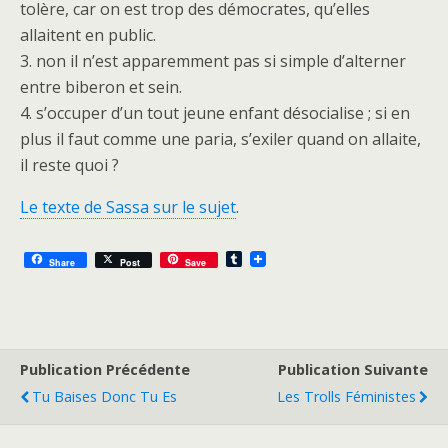
tolère, car on est trop des démocrates, qu’elles
allaitent en public.
3. non il n’est apparemment pas si simple d’alterner
entre biberon et sein.
4. s’occuper d’un tout jeune enfant désocialise ; si en
plus il faut comme une paria, s’exiler quand on allaite,
il reste quoi ?
Le texte de Sassa sur le sujet
.
T
Share
Post
Save
u
m
b
l
r
Publication Précédente
Publication Suivante
Tu Baises Donc Tu Es
Les Trolls Féministes