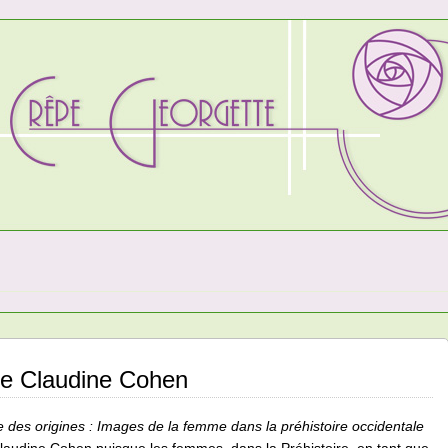
de Claudine Cohen
des origines : Images de la femme dans la préhistoire occidentale