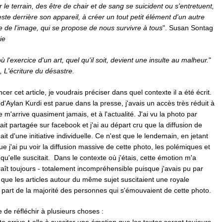
le terrain, des être de chair et de sang se suicident ou s'entretuent,
ste derrière son appareil, à créer un tout petit élément d'un autre
 de l'image, qui se propose de nous survivre à tous
". Susan Sontag
ie
 où l'exercice d'un art, quel qu'il soit, devient une insulte au malheur.
"
, L'écriture du désastre.
r cet article, je voudrais préciser dans quel contexte il a été écrit.
d'Aylan Kurdi est parue dans la presse, j'avais un accès très réduit à
e m'arrive quasiment jamais, et à l'actualité. J'ai vu la photo par
ait partagée sur facebook et j'ai au départ cru que la diffusion de
t d'une initiative individuelle. Ce n'est que le lendemain, en jetant
que j'ai pu voir la diffusion massive de cette photo, les polémiques et
qu'elle suscitait. Dans le contexte où j'étais, cette émotion m'a
aît toujours - totalement incompréhensible puisque j'avais pu par
r que les articles autour du même sujet suscitaient une royale
a part de la majorité des personnes qui s'émouvaient de cette photo.
e de réfléchir à plusieurs choses :