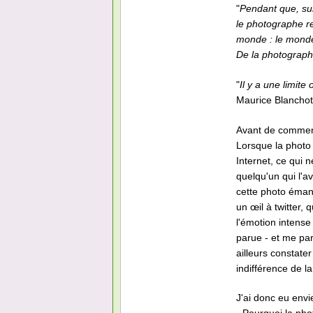
"
Pendant que, sur 
le photographe re
monde : le monde
De la photograph
"
Il y a une limite
Maurice Blanchot
Avant de commence
Lorsque la photo 
Internet, ce qui n
quelqu'un qui l'av
cette photo émanai
un œil à twitter, 
l'émotion intense 
parue - et me par
ailleurs constate
indifférence de l
J'ai donc eu envi