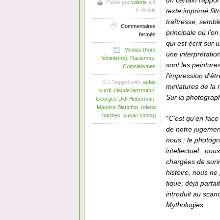
un certain rappor
Publié par
valerie
à 9
texte imprimé fil
h 49 min
traîtresse, sembl
Commentaires
principale où l'o
sur
fermés
Le
qui est écrit su
Medias (hors
choc
une interprétatio
féminisme)
,
Racismes,
des
sont les peintur
Colonialismes
mots,
l'impression d'ê
le
Tagged with:
aylan
choc
miniatures de la 
kurdi
,
claude lanzmann
,
des
Sur la photograp
Georges Didi-Huberman
,
photos
Maurice Blanchot
,
roland
barthes
,
susan sontag
"
C'est qu'en face
de notre jugement
nous ; le photogr
intellectuel : no
chargées de surin
histoire, nous ne
tique, déjà parfai
introduit au scan
Mythologies