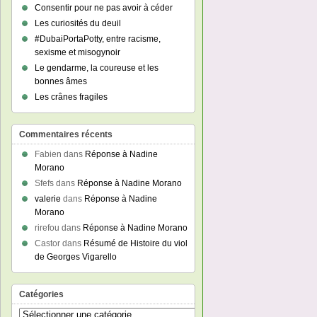
Consentir pour ne pas avoir à céder
Les curiosités du deuil
#DubaiPortaPotty, entre racisme,
sexisme et misogynoir
Le gendarme, la coureuse et les
bonnes âmes
Les crânes fragiles
Commentaires récents
Fabien
dans
Réponse à Nadine
Morano
Sfefs
dans
Réponse à Nadine Morano
valerie
dans
Réponse à Nadine
Morano
rirefou
dans
Réponse à Nadine Morano
Castor
dans
Résumé de Histoire du viol
de Georges Vigarello
Catégories
Catégories