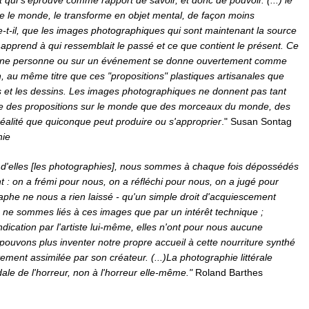
t qui s'éprouve comme rapport de savoir, et donc de pouvoir. (...) le
tre le monde, le transforme en objet mental, de façon moins
e-t-il, que les images photographiques qui sont maintenant la source
n apprend à qui ressemblait le passé et ce que contient le présent. Ce
r une personne ou sur un événement se donne ouvertement comme
n, au même titre que ces "propositions" plastiques artisanales que
es et les dessins. Les images photographiques ne donnent pas tant
tre des propositions sur le monde que des morceaux du monde, des
réalité que quiconque peut produire ou s'approprier
." Susan Sontag
hie
 d'elles [les photographies], nous sommes à chaque fois dépossédés
 : on a frémi pour nous, on a réfléchi pour nous, on a jugé pour
aphe ne nous a rien laissé - qu'un simple droit d'acquiescement
us ne sommes liés à ces images que par un intérêt technique ;
dication par l'artiste lui-même, elles n'ont pour nous aucune
 pouvons plus inventer notre propre accueil à cette nourriture synthé
tement assimilée par son créateur. (...)La photographie littérale
dale de l'horreur, non à l'horreur elle-même."
Roland Barthes