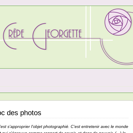
oc des photos
'est s'approprier l'objet photographié. C'est entretenir avec le monde