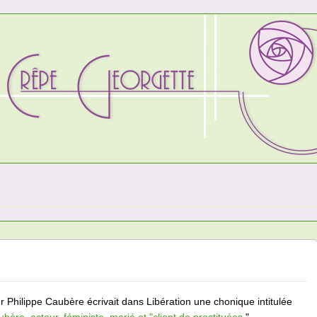
eur Philippe Caubère écrivait dans Libération une chonique intitulée