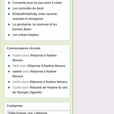
Consentir pour ne pas avoir à céder
Les curiosités du deuil
#DubaiPortaPotty, entre racisme,
sexisme et misogynoir
Le gendarme, la coureuse et les
bonnes âmes
Les crânes fragiles
Commentaires récents
Fabien
dans
Réponse à Nadine
Morano
Sfefs
dans
Réponse à Nadine Morano
valerie
dans
Réponse à Nadine
Morano
rirefou
dans
Réponse à Nadine Morano
Castor
dans
Résumé de Histoire du viol
de Georges Vigarello
Catégories
Catégories