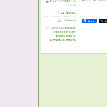
"
Moi, Philippe Cau
Publié par
valerie
à 16
h 40 min
15 réponses
Prostitution
Share
Po
Tagged with:
bachelot
,
belle de jour
,
client
,
philippe caubere
,
prostituée
,
prostitution