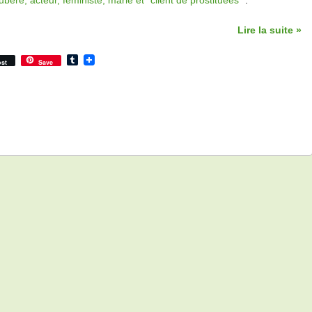
bère, acteur, féministe, marié et "client de prostituées
".
Lire la suite »
Tumblr
st
Save