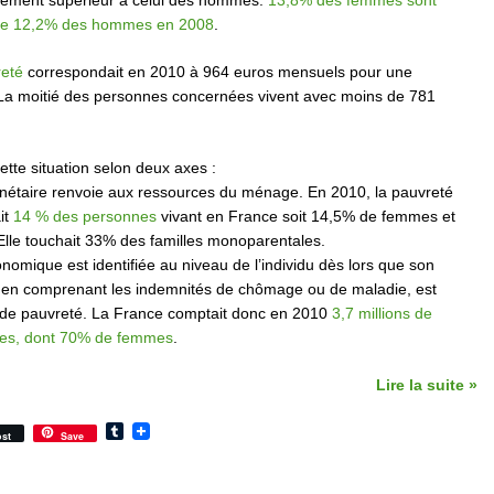
rement supérieur à celui des hommes:
13,8% des femmes sont
re 12,2% des hommes en 2008
.
reté
correspondait en 2010 à 964 euros mensuels pour une
La moitié des personnes concernées vivent avec moins de 781
ette situation selon deux axes :
nétaire renvoie aux ressources du ménage. En 2010, la pauvreté
it
14 % des personnes
vivant en France soit 14,5% de femmes et
le touchait 33% des familles monoparentales.
nomique est identifiée au niveau de l’individu dès lors que son
é, en comprenant les indemnités de chômage ou de maladie, est
il de pauvreté. La France comptait donc en 2010
3,7 millions de
vres, dont 70% de femmes
.
Lire la suite »
Tumblr
st
Save