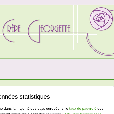
nnées statistiques
 dans la majorité des pays européens, le
taux de pauvreté
des