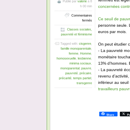
femmes est légè
Publié par
valerie
à 8
concernées cont
h 00 min
Commentaires
Ce seuil de pauv
sur
fermés
personne seule. 
Femmes
Classes sociales,
et
euros par mois.
pauvreté et féminisme
pauvreté
:
On peut étudier c
Tagged with:
cisgenre
,
données
famille monoparentale
,
statistiques
- La pauvreté mo
femme
,
Homme
,
monétaire toucha
homosexuelle
,
lesbienne
,
13% d’hommes. El
minima sociaux
,
monoparental
,
pauvre
,
- La pauvreté éco
pauvreté
,
précaire
,
revenu d’activit
précarité
,
temps partiel
,
inférieur au seu
transgenre
travailleurs pau
Share
Po