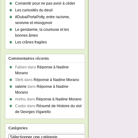
Consentir pour ne pas avoir à céder
Les curiosités du deuil
#DubaiPortaPotty, entre racisme,
sexisme et misogynoir
Le gendarme, la coureuse et les
bonnes âmes
Les crânes fragiles
Commentaires récents
Fabien
dans
Réponse à Nadine
Morano
Sfefs
dans
Réponse à Nadine Morano
valerie
dans
Réponse à Nadine
Morano
rirefou
dans
Réponse à Nadine Morano
Castor
dans
Résumé de Histoire du viol
de Georges Vigarello
Catégories
Catégories