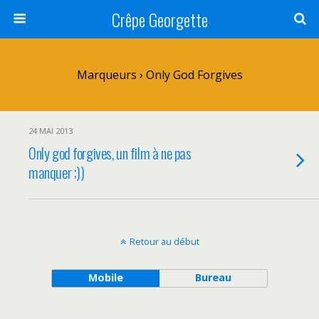
Crêpe Georgette
Marqueurs › Only God Forgives
24 MAI 2013
Only god forgives, un film à ne pas
manquer ;))
Retour au début
Mobile
Bureau