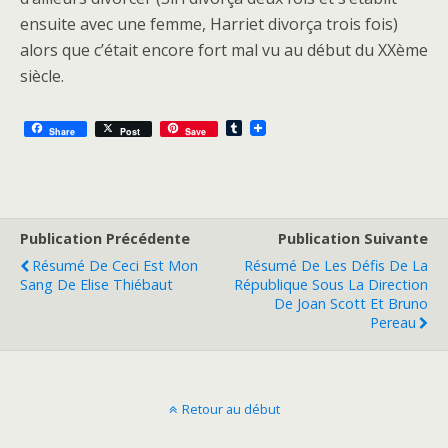
ensuite avec une femme, Harriet divorça trois fois)
alors que c’était encore fort mal vu au début du XXème
siècle.
T
Share
Post
Save
u
m
b
l
r
Publication Précédente
Publication Suivante
Résumé De Ceci Est Mon
Résumé De Les Défis De La
Sang De Elise Thiébaut
République Sous La Direction
De Joan Scott Et Bruno
Pereau
Retour au début