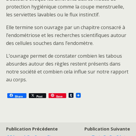
protection hygiénique comme la coupe menstruelle,
les serviettes lavables ou le flux instinctif.
Elle termine son ouvrage par un chapitre consacré à
l’endométriose et les recherches scientifiques autour
des cellules souches dans l’endomètre.
L’ouvrage permet de constater combien les tabous
absurdes autour des règles restent présents dans
notre société et combien cela influe sur notre rapport
au corps.
T
Share
Post
Save
u
m
b
l
r
Publication Précédente
Publication Suivante