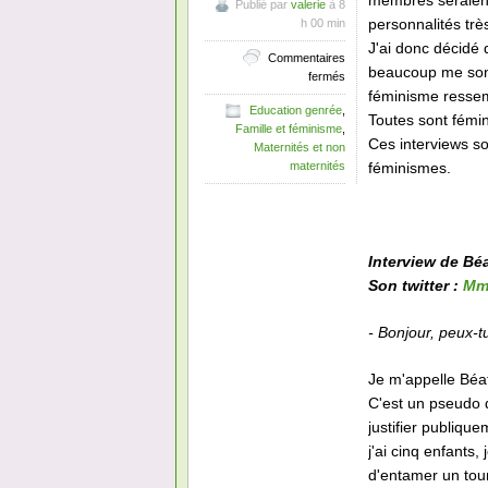
membres seraient
Publié par
valerie
à 8
personnalités trè
h 00 min
J'ai donc décidé 
Commentaires
beaucoup me sont
sur
fermés
Interview
féminisme ressemb
Education genrée
,
de
Toutes sont fémin
Famille et féminisme
,
féministe
Ces interviews so
Maternités et non
#34
féminismes.
maternités
:
Béatrice
Interview de Béa
Son twitter :
Mm
- Bonjour, peux-t
Je m'appelle Béat
C'est un pseudo qu
justifier publiqu
j'ai cinq enfant
d'entamer un tou