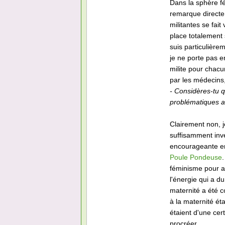
Dans la sphère fé
remarque directe.
militantes se fait
place totalement 
suis particulière
je ne porte pas e
milite pour chacu
par les médecins,
- Considères-tu 
problématiques a
Clairement non, 
suffisamment inve
encourageante en
Poule Pondeuse
féminisme pour a
l'énergie qui a du
maternité a été c
à la maternité éta
étaient d'une cert
procréer.