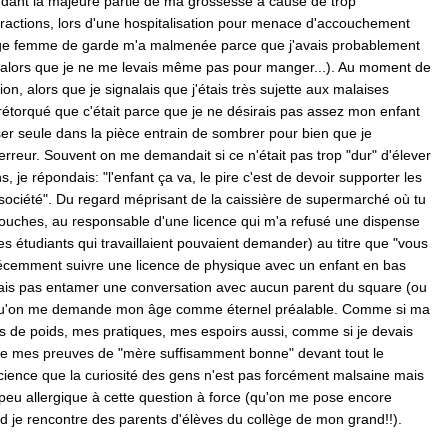
endant la majeure partie de ma grossesse à cause de trop
actions, lors d'une hospitalisation pour menace d'accouchement
age femme de garde m'a malmenée parce que j'avais probablement
e" (alors que je ne me levais même pas pour manger...). Au moment de
on, alors que je signalais que j'étais très sujette aux malaises
rétorqué que c'était parce que je ne désirais pas assez mon enfant
er seule dans la pièce entrain de sombrer pour bien que je
reur. Souvent on me demandait si ce n'était pas trop "dur" d'élever
, je répondais: "l'enfant ça va, le pire c'est de devoir supporter les
société". Du regard méprisant de la caissière de supermarché où tu
couches, au responsable d'une licence qui m'a refusé une dispense
les étudiants qui travaillaient pouvaient demander) au titre que "vous
cemment suivre une licence de physique avec un enfant en bas
ais pas entamer une conversation avec aucun parent du square (ou
s qu'on me demande mon âge comme éternel préalable. Comme si ma
s de poids, mes pratiques, mes espoirs aussi, comme si je devais
e mes preuves de "mère suffisamment bonne" devant tout le
cience que la curiosité des gens n'est pas forcément malsaine mais
peu allergique à cette question à force (qu'on me pose encore
d je rencontre des parents d'élèves du collège de mon grand!!).