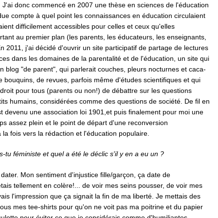
. J'ai donc commencé en 2007 une thèse en sciences de l'éducation
due compte à quel point les connaissances en éducation circulaient
taient difficilement accessibles pour celles et ceux qu'elles
tant au premier plan (les parents, les éducateurs, les enseignants,
En 2011, j'ai décidé d'ouvrir un site participatif de partage de lectures
es dans les domaines de la parentalité et de l'éducation, un site qui
n blog "de parent", qui parlerait couches, pleurs nocturnes et caca-
e bouquins, de revues, parfois même d'études scientifiques et qui
 droit pour tous (parents ou non!) de débattre sur les questions
tits humains, considérées comme des questions de société. De fil en
 est devenu une association loi 1901,et puis finalement pour moi une
s assez plein et le point de départ d'une reconversion
 la fois vers la rédaction et l'éducation populaire.
tu féministe et quel a été le déclic s'il y en a eu un ?
 dater. Mon sentiment d'injustice fille/garçon, ça date de
étais tellement en colère!... de voir mes seins pousser, de voir mes
avais l'impression que ça signait la fin de ma liberté. Je mettais des
sous mes tee-shirts pour qu'on ne voit pas ma poitrine et du papier
culotte pour éviter ce que je considérais comme d'humiliantes