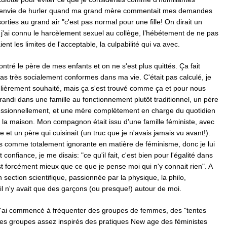
s envie de hurler quand ma grand mère commentait mes demandes
orties au grand air "c'est pas normal pour une fille! On dirait un
s j'ai connu le harcèlement sexuel au collège, l’hébétement de ne pas
ient les limites de l'acceptable, la culpabilité qui va avec.
ontré le père de mes enfants et on ne s'est plus quittés. Ça fait
pas très socialement conformes dans ma vie. C'était pas calculé, je
culièrement souhaité, mais ça s'est trouvé comme ça et pour nous
 grandi dans une famille au fonctionnement plutôt traditionnel, un père
essionnellement, et une mère complètement en charge du quotidien
 la maison. Mon compagnon était issu d'une famille féministe, avec
 et un père qui cuisinait (un truc que je n'avais jamais vu avant!).
s comme totalement ignorante en matière de féminisme, donc je lui
t confiance, je me disais: "ce qu'il fait, c'est bien pour l'égalité dans
st forcément mieux que ce que je pense moi qui n'y connait rien". A
n section scientifique, passionnée par la physique, la philo,
. il n'y avait que des garçons (ou presque!) autour de moi.
 j'ai commencé à fréquenter des groupes de femmes, des "tentes
 des groupes assez inspirés des pratiques New age des féministes