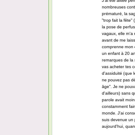
J'ai été alitée p
nombreuses contr
prématuré, la s
"trop fait la fêt
la pose de perfusi
vagaux, elle m'a 
avant de me laiss
comprenne mon er
un enfant à 20 ans
remarques de la 
vas acheter tes 
d'assiduité (que 
ne pouvez pas dé
âge". Je ne pouv
d'ailleurs) san
parole avait moin
constamment fair
monde. J'ai cons
suis devenue un 
aujourd'hui, quan