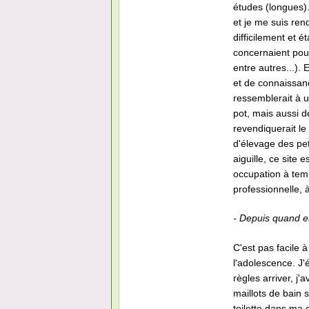
études (longues)
et je me suis ren
difficilement et é
concernaient pour
entre autres...). 
et de connaissanc
ressemblerait à u
pot, mais aussi d
revendiquerait le
d'élevage des pe
aiguille, ce site
occupation à temp
professionnelle, à
- Depuis quand es-
C'est pas facile à
l'adolescence. J'
règles arriver, j'
maillots de bain 
toilette dans ma 