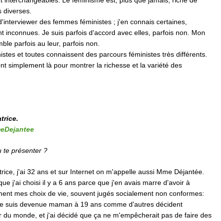
 interchangeables. Le féminisme est, plus que jamais, riche de
s diverses.
d'interviewer des femmes féministes ; j'en connais certaines,
 inconnues. Je suis parfois d'accord avec elles, parfois non. Mon
le parfois au leur, parfois non.
istes et toutes connaissent des parcours féministes très différents.
nt simplement là pour montrer la richesse et la variété des
trice.
eDejantee
u te présenter ?
rice, j'ai 32 ans et sur Internet on m'appelle aussi Mme Déjantée.
e j'ai choisi il y a 6 ans parce que j'en avais marre d'avoir à
ement mes choix de vie, souvent jugés socialement non conformes:
s, je suis devenue maman à 19 ans comme d'autres décident
r du monde, et j'ai décidé que ça ne m'empêcherait pas de faire des