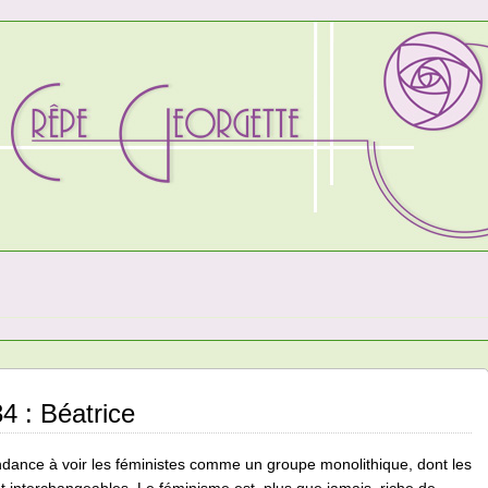
4 : Béatrice
dance à voir les féministes comme un groupe monolithique, dont les