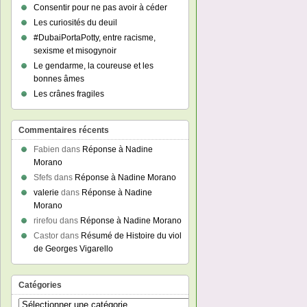
Consentir pour ne pas avoir à céder
Les curiosités du deuil
#DubaiPortaPotty, entre racisme,
sexisme et misogynoir
Le gendarme, la coureuse et les
bonnes âmes
Les crânes fragiles
Commentaires récents
Fabien
dans
Réponse à Nadine
Morano
Sfefs
dans
Réponse à Nadine Morano
valerie
dans
Réponse à Nadine
Morano
rirefou
dans
Réponse à Nadine Morano
Castor
dans
Résumé de Histoire du viol
de Georges Vigarello
Catégories
Catégories