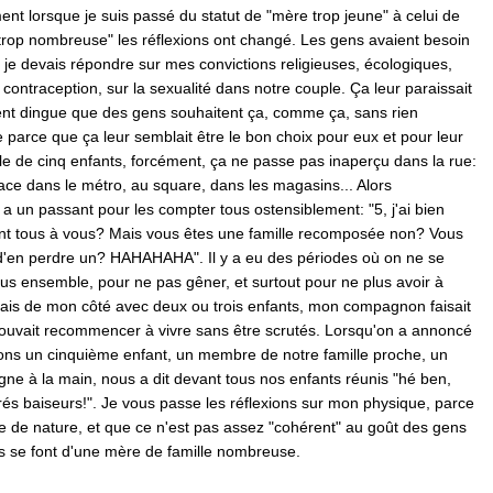
ment lorsque je suis passé du statut de "mère trop jeune" à celui de
trop nombreuse" les réflexions ont changé. Les gens avaient besoin
: je devais répondre sur mes convictions religieuses, écologiques,
contraception, sur la sexualité dans notre couple. Ça leur paraissait
nt dingue que des gens souhaitent ça, comme ça, sans rien
e parce que ça leur semblait être le bon choix pour eux et pour leur
lle de cinq enfants, forcément, ça ne passe pas inaperçu dans la rue:
ace dans le métro, au square, dans les magasins... Alors
y a un passant pour les compter tous ostensiblement: "5, j'ai bien
nt tous à vous? Mais vous êtes une famille recomposée non? Vous
d'en perdre un? HAHAHAHA". Il y a eu des périodes où on ne se
us ensemble, pour ne pas gêner, et surtout pour ne plus avoir à
tais de mon côté avec deux ou trois enfants, mon compagnon faisait
uvait recommencer à vivre sans être scrutés. Lorsqu'on a annoncé
ons un cinquième enfant, un membre de notre famille proche, un
ne à la main, nous a dit devant tous nos enfants réunis "hé ben,
és baiseurs!". Je vous passe les réflexions sur mon physique, parce
e de nature, et que ce n'est pas assez "cohérent" au goût des gens
ls se font d'une mère de famille nombreuse.