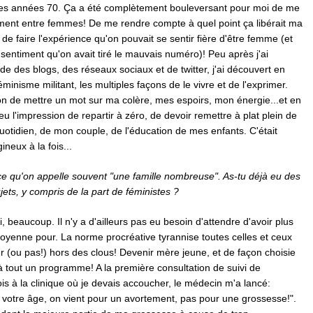
s des années 70. Ça a été complètement bouleversant pour moi de me
ment entre femmes! De me rendre compte à quel point ça libérait ma
 de faire l'expérience qu'on pouvait se sentir fière d'être femme (et
e sentiment qu'on avait tiré le mauvais numéro)! Peu après j'ai
e des blogs, des réseaux sociaux et de twitter, j'ai découvert en
inisme militant, les multiples façons de le vivre et de l'exprimer.
ion de mettre un mot sur ma colère, mes espoirs, mon énergie...et en
u l'impression de repartir à zéro, de devoir remettre à plat plein de
otidien, de mon couple, de l'éducation de mes enfants. C'était
ineux à la fois...
ce qu'on appelle souvent "une famille nombreuse". As-tu déjà eu des
jets, y compris de la part de féministes ?
, beaucoup. Il n'y a d'ailleurs pas eu besoin d'attendre d'avoir plus
oyenne pour. La norme procréative tyrannise toutes celles et ceux
r (ou pas!) hors des clous! Devenir mère jeune, et de façon choisie
jà tout un programme! A la première consultation de suivi de
s à la clinique où je devais accoucher, le médecin m'a lancé:
 votre âge, on vient pour un avortement, pas pour une grossesse!".