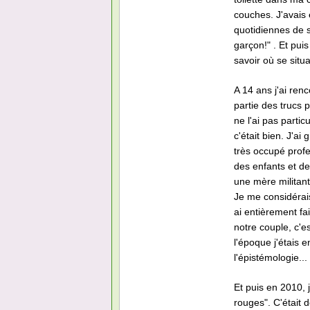
couches. J'avai
quotidiennes de s
garçon!" . Et pui
savoir où se situa
A 14 ans j'ai renc
partie des trucs 
ne l'ai pas parti
c'était bien. J'ai
très occupé prof
des enfants et de
une mère militante
Je me considérai
ai entièrement fai
notre couple, c'e
l'époque j'étais e
l'épistémologie..
Et puis en 2010,
rouges". C'était