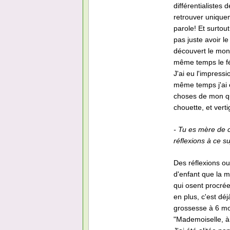
différentialiste
retrouver unique
parole! Et surtout
pas juste avoir l
découvert le mond
même temps le fém
J'ai eu l'impress
même temps j'ai e
choses de mon qu
chouette, et vertig
- Tu es mère de 
réflexions à ce su
Des réflexions oui
d'enfant que la m
qui osent procrée
en plus, c'est dé
grossesse à 6 moi
"Mademoiselle, à