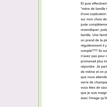
Et puis effective
"mère de famille 
d'une explication
sur mon choix de 
juste complèteme
revendiquer, just
famille. Une fami
on prend de la pl
régulièrement il 
compté??? Ils so
n'avez pas peur 
promenait plus to
répondre. Je par
de même et on po
que nous attendi
verre de champag
vous êtes de sacr
que je suis maigr
avec l'image qu'i