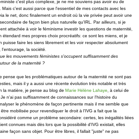
ministe c'est plus complexe, je ne me souviens pas avoir eu de
 Mais c'est aussi parce que l'essentiel de mes contacts avec les
 via le net, donc finalement un endroit où la vie privée peut avoir une
secondaire de façon bien plus naturelle qu'IRL. Par ailleurs, si je
ment attachée à voir le féminisme investir les questions de maternité,
n étendard mes propres choix procréatifs: ce sont les miens, et je
n puisse faire les siens librement et les voir respecter absolument
 l'entourage, la société.
que les mouvements féministes s'occupent suffisamment des
utour de la maternité ?
je pense que les problématiques autour de la maternité ne sont pas
sties, mais il y a aussi une récente évolution très notable et très
 la matière, je pense au blog de
Marie Hélène Lahaye
, à celui de
. Je n'ai pas suffisamment de connaissances sur l'histoire du
nalyser le phénomène de façon pertinente mais il me semble que
 être mobilisée pour revendiquer le droit à l'IVG a fait que la
onsidéré comme un problème secondaire: certes, les inégalités liées
ient connues mais dès lors que la possibilité d'IVG existait, elles
aine façon sans objet. Pour être libres, il fallait "juste" ne pas