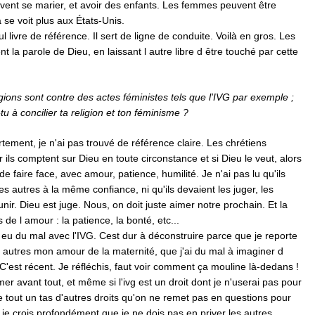
vent se marier, et avoir des enfants. Les femmes peuvent être
 se voit plus aux États-Unis.
ul livre de référence. Il sert de ligne de conduite. Voilà en gros. Les
t la parole de Dieu, en laissant l autre libre d être touché par cette
ions sont contre des actes féministes tels que l'IVG par exemple ;
u à concilier ta religion et ton féminisme ?
tement, je n'ai pas trouvé de référence claire. Les chrétiens
r ils comptent sur Dieu en toute circonstance et si Dieu le veut, alors
de faire face, avec amour, patience, humilité. Je n'ai pas lu qu'ils
es autres à la même confiance, ni qu'ils devaient les juger, les
nir. Dieu est juge. Nous, on doit juste aimer notre prochain. Et la
ts de l amour : la patience, la bonté, etc...
i eu du mal avec l'IVG. Cest dur à déconstruire parce que je reporte
s autres mon amour de la maternité, que j'ai du mal à imaginer d
 C'est récent. Je réfléchis, faut voir comment ça mouline là-dedans !
mer avant tout, et même si l'ivg est un droit dont je n'userai pas pour
tout un tas d'autres droits qu'on ne remet pas en questions pour
) je crois profondément que je ne dois pas en priver les autres.