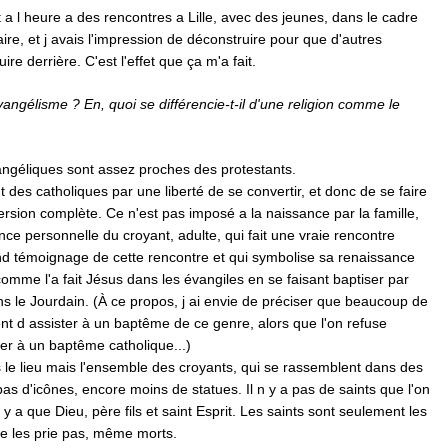
ut a l heure a des rencontres a Lille, avec des jeunes, dans le cadre
éraire, et j avais l'impression de déconstruire pour que d'autres
ire derrière. C'est l'effet que ça m'a fait.
vangélisme ? En, quoi se différencie-t-il d'une religion comme le
angéliques sont assez proches des protestants.
nt des catholiques par une liberté de se convertir, et donc de se faire
rsion complète. Ce n'est pas imposé a la naissance par la famille,
nce personnelle du croyant, adulte, qui fait une vraie rencontre
rend témoignage de cette rencontre et qui symbolise sa renaissance
omme l'a fait Jésus dans les évangiles en se faisant baptiser par
s le Jourdain. (À ce propos, j ai envie de préciser que beaucoup de
t d assister à un baptême de ce genre, alors que l'on refuse
er à un baptême catholique...)
s le lieu mais l'ensemble des croyants, qui se rassemblent dans des
pas d'icônes, encore moins de statues. Il n y a pas de saints que l'on
 n y a que Dieu, père fils et saint Esprit. Les saints sont seulement les
ne les prie pas, même morts.