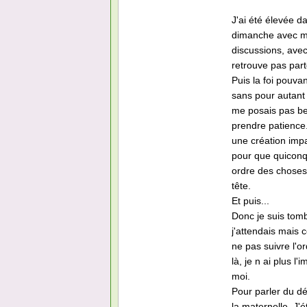
J'ai été élevée da
dimanche avec ma
discussions, avec
retrouve pas part
Puis la foi pouvan
sans pour autant 
me posais pas bea
prendre patience.
une création impa
pour que quiconque
ordre des choses,
tête.
Et puis...
Donc je suis tom
j'attendais mais 
ne pas suivre l'or
là, je n ai plus l
moi.
Pour parler du dé
la maternelle. J'é