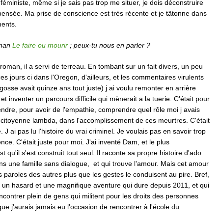
 féministe, même si je sais pas trop me situer, je dois déconstruire
pensée. Ma prise de conscience est très récente et je tâtonne dans
ents.
oman
Le faire ou mourir
; peux-tu nous en parler ?
man, il a servi de terreau. En tombant sur un fait divers, un peu
s jours ci dans l'Oregon, d'ailleurs, et les commentaires virulents
e gosse avait quinze ans tout juste) j ai voulu remonter en arrière
et inventer un parcours difficile qui mènerait a la tuerie. C'était pour
dre, pour avoir de l'empathie, comprendre quel rôle moi j avais
 citoyenne lambda, dans l'accomplissement de ces meurtres. C'était
 J ai pas lu l'histoire du vrai criminel. Je voulais pas en savoir trop
nce. C'était juste pour moi. J'ai inventé Dam, et le plus
st qu'il s'est construit tout seul. Il raconte sa propre histoire d'ado
ans une famille sans dialogue, et qui trouve l'amour. Mais cet amour
es paroles des autres plus que les gestes le conduisent au pire. Bref,
t un hasard et une magnifique aventure qui dure depuis 2011, et qui
contrer plein de gens qui militent pour les droits des personnes
e j'aurais jamais eu l'occasion de rencontrer à l'école du