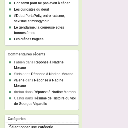
Consentir pour ne pas avoir à céder
Les curiosités du deuil
#DubaiPortaPotty, entre racisme,
sexisme et misogynoir
Le gendarme, la coureuse et les
bonnes âmes
Les crânes fragiles
Commentaires récents
Fabien
dans
Réponse à Nadine
Morano
Sfefs
dans
Réponse à Nadine Morano
valerie
dans
Réponse à Nadine
Morano
rirefou
dans
Réponse à Nadine Morano
Castor
dans
Résumé de Histoire du viol
de Georges Vigarello
Catégories
Catégories