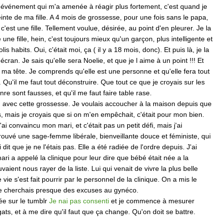
e événement qui m'a amenée à réagir plus fortement, c'est quand je
nte de ma fille. A 4 mois de grossesse, pour une fois sans le papa,
c'est une fille. Tellement voulue, désirée, au point d'en pleurer. Je la
une fille, hein, c'est toujours mieux qu'un garçon, plus intelligente et
is habits. Oui, c'était moi, ça ( il y a 18 mois, donc). Et puis là, je la
 l'écran. Je sais qu'elle sera Noelie, et que je l aime à un point !!! Et
 ma tête. Je comprends qu'elle est une personne et qu'elle fera tout
. Qu'il me faut tout déconstruire. Que tout ce que je croyais sur les
nre sont fausses, et qu'il me faut faire table rase.
 avec cette grossesse. Je voulais accoucher à la maison depuis que
s, mais je croyais que si on m'en empêchait, c'était pour mon bien.
J'ai convaincu mon mari, et c'était pas un petit défi, mais j'ai
 trouvé une sage-femme libérale, bienveillante douce et féministe, qui
i dit que je ne l'étais pas. Elle a été radiée de l'ordre depuis. J'ai
i a appelé la clinique pour leur dire que bébé était née a la
vaient nous rayer de la liste. Lui qui venait de vivre la plus belle
vie s'est fait pourrir par le personnel de la clinique. On a mis le
Je cherchais presque des excuses au gynéco.
ée sur le tumblr
Je nai pas consenti
et je commence à mesurer
ats, et à me dire qu'il faut que ça change. Qu'on doit se battre.