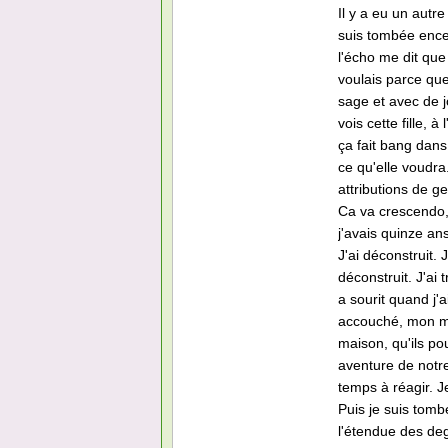
Il y a eu un autr
suis tombée encei
l'écho me dit que 
voulais parce que 
sage et avec de jol
vois cette fille, à
ça fait bang dans
ce qu'elle voudra
attributions de ge
Ca va crescendo,
j'avais quinze an
J'ai déconstruit. 
déconstruit. J'ai
a sourit quand j'a
accouché, mon mar
maison, qu'ils pou
aventure de notre 
temps à réagir. 
Puis je suis tomb
l'étendue des deg