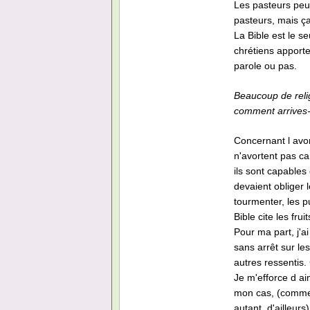
Les pasteurs peu
pasteurs, mais ça
La Bible est le se
chrétiens apporten
parole ou pas.
Beaucoup de relig
comment arrives-t
Concernant l avor
n'avortent pas ca
ils sont capables 
devaient obliger l
tourmenter, les pu
Bible cite les frui
Pour ma part, j'a
sans arrêt sur le
autres ressentis.
Je m'efforce d ai
mon cas, (comme 
autant, d'ailleurs