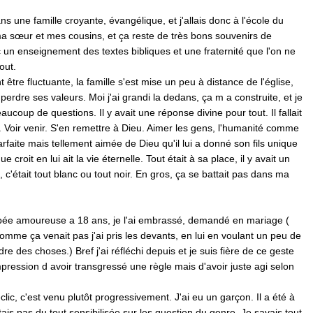
ns une famille croyante, évangélique, et j'allais donc à l'école du
 sœur et mes cousins, et ça reste de très bons souvenirs de
 un enseignement des textes bibliques et une fraternité que l'on ne
out.
t être fluctuante, la famille s'est mise un peu à distance de l'église,
perdre ses valeurs. Moi j'ai grandi la dedans, ça m a construite, et je
ucoup de questions. Il y avait une réponse divine pour tout. Il fallait
 Voir venir. S'en remettre à Dieu. Aimer les gens, l'humanité comme
rfaite mais tellement aimée de Dieu qu'il lui a donné son fils unique
 croit en lui ait la vie éternelle. Tout était à sa place, il y avait un
 c'était tout blanc ou tout noir. En gros, ça se battait pas dans ma
bée amoureuse a 18 ans, je l'ai embrassé, demandé en mariage (
comme ça venait pas j'ai pris les devants, en lui en voulant un peu de
dre des choses.) Bref j'ai réfléchi depuis et je suis fière de ce geste
'impression d avoir transgressé une règle mais d'avoir juste agi selon
clic, c'est venu plutôt progressivement. J'ai eu un garçon. Il a été à
tais pas du tout sensibilisée sur les question du genre. Je savais tout