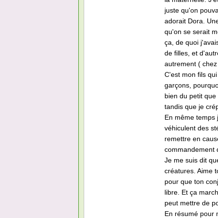
juste qu'on pouva
adorait Dora. Une 
qu'on se serait 
ça, de quoi j'avais
de filles, et d'au
autrement ( chez 
C'est mon fils qu
garçons, pourquoi
bien du petit que 
tandis que je cré
En même temps j a
véhiculent des st
remettre en cause 
commandement qui
Je me suis dit qu
créatures. Aime t
pour que ton con
libre. Et ça marc
peut mettre de po
En résumé pour mo