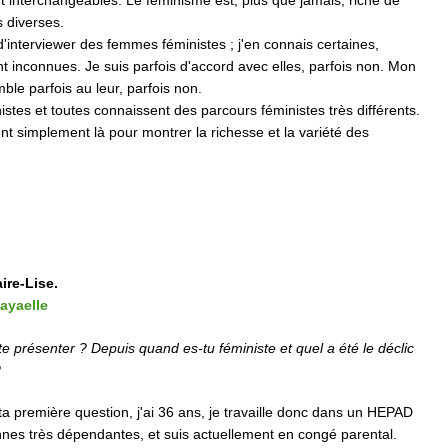
 interchangeables. Le féminisme est, plus que jamais, riche de
s diverses.
d'interviewer des femmes féministes ; j'en connais certaines,
 inconnues. Je suis parfois d'accord avec elles, parfois non. Mon
le parfois au leur, parfois non.
istes et toutes connaissent des parcours féministes très différents.
nt simplement là pour montrer la richesse et la variété des
ire-Lise.
ayaelle
te présenter ? Depuis quand es-tu féministe et quel a été le déclic
?
a première question, j'ai 36 ans, je travaille donc dans un HEPAD
nes très dépendantes, et suis actuellement en congé parental.