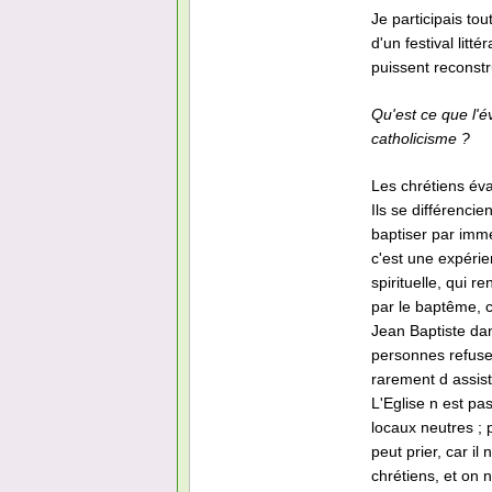
Je participais to
d'un festival litt
puissent reconstru
Qu'est ce que l'é
catholicisme ?
Les chrétiens év
Ils se différencie
baptiser par imme
c'est une expérie
spirituelle, qui 
par le baptême, c
Jean Baptiste dan
personnes refusen
rarement d assist
L'Eglise n est pa
locaux neutres ; 
peut prier, car il
chrétiens, et on 