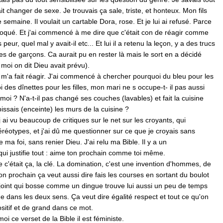
it changer de sexe. Je trouvais ça sale, triste, et honteux. Mon fils
semaine. Il voulait un cartable Dora, rose. Et je lui ai refusé. Parce
moqué. Et j'ai commencé à me dire que c'était con de réagir comme
 peur, quel mal y avait-il etc... Et lui il a retenu la leçon, y a des trucs
tres de garçons. Ca aurait pu en rester là mais le sort en a décidé
moi on dit Dieu avait prévu).
i m'a fait réagir. J'ai commencé à chercher pourquoi du bleu pour les
 des dînettes pour les filles, mon mari ne s occupe-t- il pas aussi
moi ? N'a-t-il pas changé ses couches (lavables) et fait la cuisine
pissais (enceinte) les murs de la cuisine ?
i vu beaucoup de critiques sur le net sur les croyants, qui
éréotypes, et j'ai dû me questionner sur ce que je croyais sans
ma foi, sans renier Dieu. J'ai relu ma Bible. Il y a un
 justifie tout : aime ton prochain comme toi même.
e c'était ça, la clé. La domination, c'est une invention d'hommes, de
on prochain ça veut aussi dire fais les courses en sortant du boulot
joint qui bosse comme un dingue trouve lui aussi un peu de temps
he dans les deux sens. Ça veut dire égalité respect et tout ce qu'on
sitif et de grand dans ce mot.
i ce verset de la Bible il est féministe.