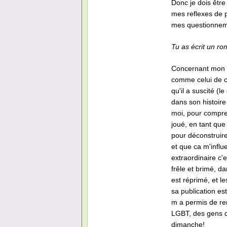
Donc je dois être
mes reflexes de 
mes questionnem
Tu as écrit un r
Concernant mon ro
comme celui de ce
qu'il a suscité (l
dans son histoire 
moi, pour compren
joué, en tant que
pour déconstruire.
et que ca m'influe
extraordinaire c'e
frêle et brimé, d
est réprimé, et l
sa publication es
m a permis de ren
LGBT, des gens qu
dimanche!