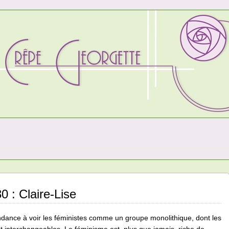
0 : Claire-Lise
dance à voir les féministes comme un groupe monolithique, dont les