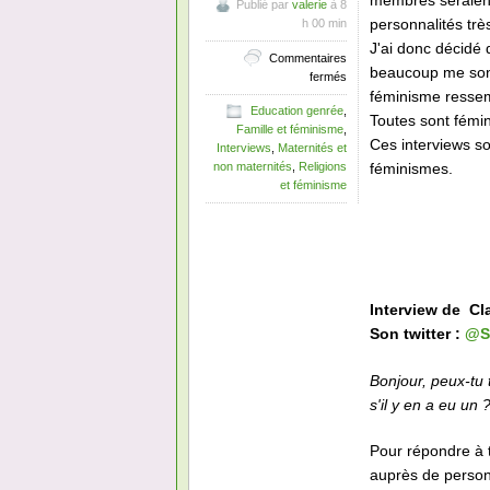
membres seraient
Publié par
valerie
à 8
personnalités trè
h 00 min
J'ai donc décidé 
Commentaires
beaucoup me sont
sur
fermés
Interview
féminisme ressemb
Education genrée
,
de
Toutes sont fémin
Famille et féminisme
,
féministe
Ces interviews so
Interviews
,
Maternités et
#30
féminismes.
non maternités
,
Religions
:
et féminisme
Claire-
Lise
Interview de Cla
Son twitter :
@S
Bonjour, peux-tu 
s'il y en a eu un 
Pour répondre à t
auprès de person