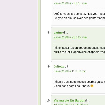
2 avril 2008 à 21 h 18 min
D'où tu(vous) les sorts(tez) tes(vos) ill
Le type en blouse avec ses gants Mappa 
carine
dit :
2 avril 2008 à 21 h 29 min
hé, toi aussi t'as un dogue argentin? ce
qu'il a recueilli, apprivoisé et appelé Yog
Juliette
dit :
3 avril 2008 à 11 h 03 min
néfertiti c'est notre recette secrète ça 
? non donc pareil pour nous
Vis ma vie En Bardot
dit :