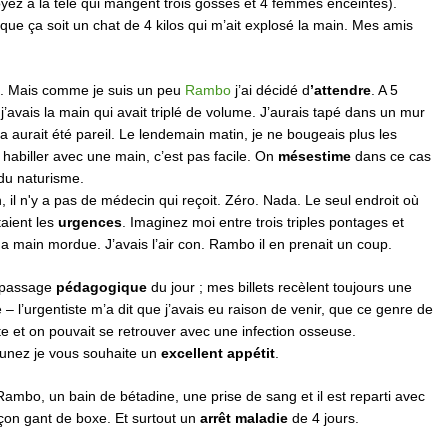
yez à la télé qui mangent trois gosses et 4 femmes enceintes).
ue ça soit un chat de 4 kilos qui m’ait explosé la main. Mes amis
ns. Mais comme je suis un peu
Rambo
j’ai décidé d
’attendre
. A 5
j’avais la main qui avait triplé de volume. J’aurais tapé dans un mur
 aurait été pareil. Le lendemain matin, je ne bougeais plus les
s habiller avec une main, c’est pas facile. On
mésestime
dans ce cas
du naturisme.
 il n'y a pas de médecin qui reçoit. Zéro. Nada. Le seul endroit où
taient les
urgences
. Imaginez moi entre trois triples pontages et
 main mordue. J’avais l’air con. Rambo il en prenait un coup.
le passage
pédagogique
du jour ; mes billets recèlent toujours une
 – l’urgentiste m’a dit que j’avais eu raison de venir, que ce genre de
vite et on pouvait se retrouver avec une infection osseuse.
eunez je vous souhaite un
excellent appétit
.
Rambo, un bain de bétadine, une prise de sang et il est reparti avec
on gant de boxe. Et surtout un
arrêt maladie
de 4 jours.