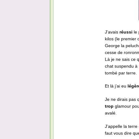
J’avais
réussi
le 
kilos (le premier
George la peluche
cesse de ronronn
Là je ne sais ce q
chat suspendu à
tombé par terre.
Et là j’ai eu
légè
Je ne dirais pas 
trop
glamour pour
avalé.
J’appelle la terr
faut vous dire q