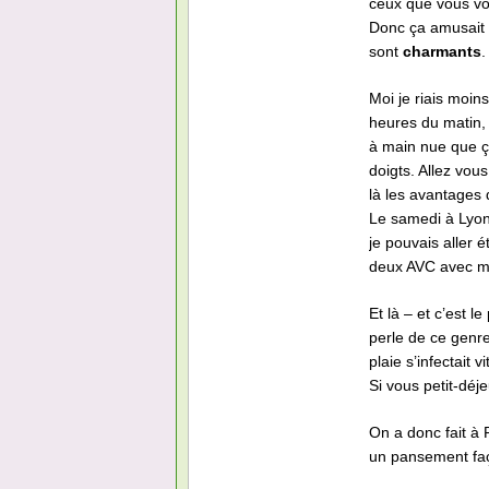
ceux que vous vo
Donc ça amusait q
sont
charmants
.
Moi je riais moi
heures du matin, 
à main nue que ça
doigts. Allez vou
là les avantages 
Le samedi à Lyon,
je pouvais aller é
deux AVC avec ma
Et là – et c’est 
perle de ce genre
plaie s’infectait 
Si vous petit-déj
On a donc fait à 
un pansement faç