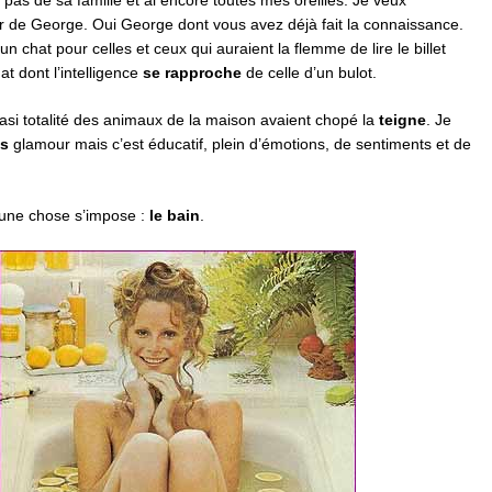
 pas de sa famille et ai encore toutes mes oreilles. Je veux
r de George. Oui George dont vous avez déjà fait la connaissance.
n chat pour celles et ceux qui auraient la flemme de lire le billet
at dont l’intelligence
se rapproche
de celle d’un bulot.
uasi totalité des animaux de la maison avaient chopé la
teigne
. Je
s
glamour mais c’est éducatif, plein d’émotions, de sentiments et de
 une chose s’impose :
le bain
.