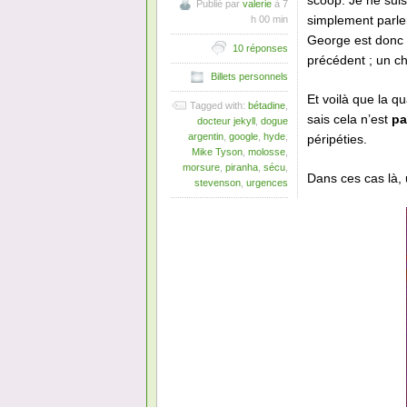
scoop. Je ne suis
Publié par
valerie
à 7
simplement parle
h 00 min
George est donc u
10 réponses
précédent ; un ch
Billets personnels
Et voilà que la q
Tagged with:
bétadine
,
sais cela n’est
pa
docteur jekyll
,
dogue
argentin
,
google
,
hyde
,
péripéties.
Mike Tyson
,
molosse
,
morsure
,
piranha
,
sécu
,
Dans ces cas là,
stevenson
,
urgences