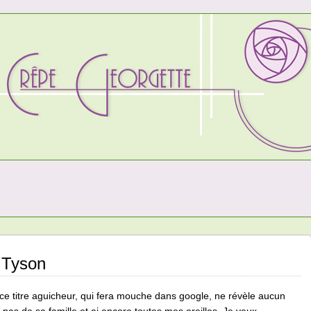
e Tyson
ce titre aguicheur, qui fera mouche dans google, ne révèle aucun