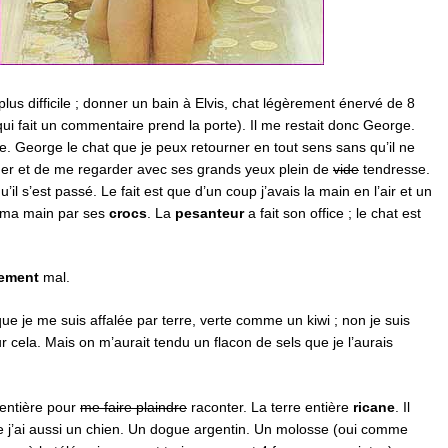
plus difficile ; donner un bain à Elvis, chat légèrement énervé de 8
 qui fait un commentaire prend la porte). Il me restait donc George.
. George le chat que je peux retourner en tout sens sans qu’il ne
er et de me regarder avec ses grands yeux plein de
vide
tendresse.
u’il s’est passé. Le fait est que d’un coup j’avais la main en l’air et un
 ma main par ses
crocs
. La
pesanteur
a fait son office ; le chat est
rement
mal.
que je me suis affalée par terre, verte comme un kiwi ; non je suis
 cela. Mais on m’aurait tendu un flacon de sels que je l’aurais
e entière pour
me faire plaindre
raconter. La terre entière
ricane
. Il
ue j’ai aussi un chien. Un dogue argentin. Un molosse (oui comme