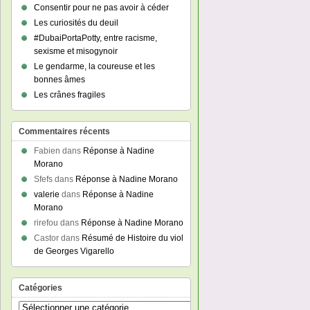
Consentir pour ne pas avoir à céder
Les curiosités du deuil
#DubaiPortaPotty, entre racisme,
sexisme et misogynoir
Le gendarme, la coureuse et les
bonnes âmes
Les crânes fragiles
Commentaires récents
Fabien
dans
Réponse à Nadine
Morano
Sfefs
dans
Réponse à Nadine Morano
valerie
dans
Réponse à Nadine
Morano
rirefou
dans
Réponse à Nadine Morano
Castor
dans
Résumé de Histoire du viol
de Georges Vigarello
Catégories
Catégories