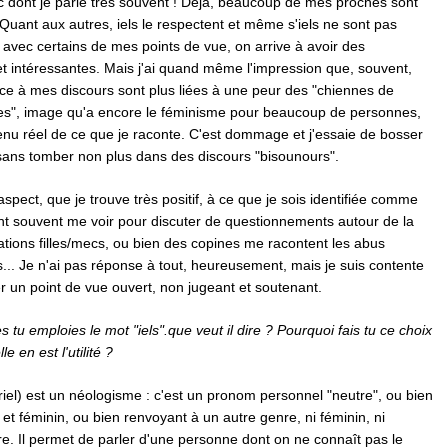
uc dont je parle très souvent ! Déjà, beaucoup de mes proches sont
 Quant aux autres, iels le respectent et même s'iels ne sont pas
 avec certains de mes points de vue, on arrive à avoir des
et intéressantes. Mais j'ai quand même l'impression que, souvent,
ace à mes discours sont plus liées à une peur des "chiennes de
ces", image qu'a encore le féminisme pour beaucoup de personnes,
enu réel de ce que je raconte. C'est dommage et j'essaie de bosser
 sans tomber non plus dans des discours "bisounours".
 aspect, que je trouve très positif, à ce que je sois identifiée comme
ent souvent me voir pour discuter de questionnements autour de la
lations filles/mecs, ou bien des copines me racontent les abus
s... Je n'ai pas réponse à tout, heureusement, mais je suis contente
 un point de vue ouvert, non jugeant et soutenant.
 tu emploies le mot "iels".que veut il dire ? Pourquoi fais tu ce choix
e en est l'utilité ?
luriel) est un néologisme : c'est un pronom personnel "neutre", ou bien
 et féminin, ou bien renvoyant à un autre genre, ni féminin, ni
re. Il permet de parler d'une personne dont on ne connaît pas le