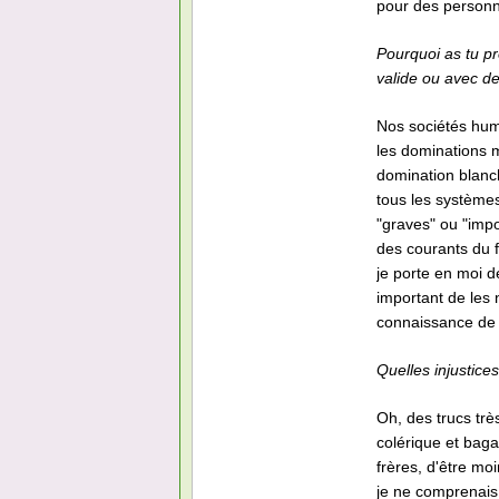
pour des personne
Pourquoi as tu pr
valide ou avec de
Nos sociétés hum
les dominations m
domination blanch
tous les systèmes
"graves" ou "impo
des courants du 
je porte en moi d
important de les
connaissance de
Quelles injustices
Oh, des trucs tr
colérique et baga
frères, d'être m
je ne comprenais 