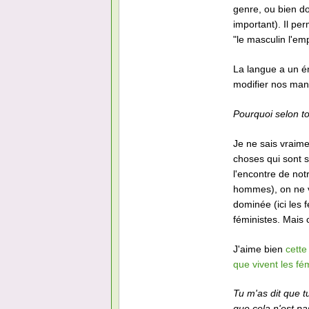
genre, ou bien do
important). Il pe
"le masculin l'em
La langue a un én
modifier nos mani
Pourquoi selon t
Je ne sais vraim
choses qui sont s
l'encontre de notre
hommes), on ne ve
dominée (ici les 
féministes. Mais
J'aime bien
cette
que vivent les fé
Tu m'as dit que t
que cela n'est pa