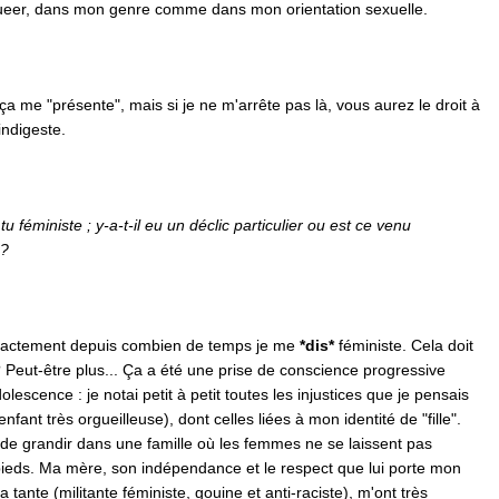
eer, dans mon genre comme dans mon orientation sexuelle.
 ça me "présente", mais si je ne m'arrête pas là, vous aurez le droit à
ndigeste.
 féministe ; y-a-t-il eu un déclic particulier ou
est ce venu
 ?
exactement depuis combien de temps je me
*dis*
féministe. Cela doit
? Peut-être plus... Ça a été une prise de conscience progressive
escence : je notai petit à petit toutes les injustices que je pensais
 enfant très orgueilleuse), dont celles liées à mon identité de "fille".
 de grandir dans une famille où les femmes ne se laissent pas
pieds. Ma mère, son indépendance et le respect que lui porte mon
 tante (militante féministe, gouine et anti-raciste), m'ont très