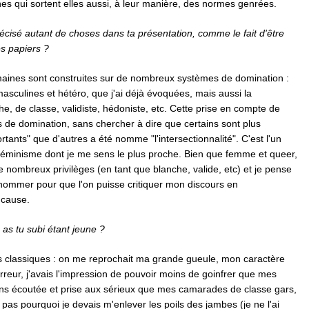
s qui sortent elles aussi, à leur manière, des normes genrées.
écisé autant de choses dans ta présentation, comme le fait d'être
s papiers ?
aines sont construites sur de nombreux systèmes de domination :
asculines et hétéro, que j'ai déjà évoquées, mais aussi la
e, de classe, validiste, hédoniste, etc. Cette prise en compte de
 de domination, sans chercher à dire que certains sont plus
rtants" que d'autres a été nomme "l'intersectionnalité". C'est l'un
féminisme dont je me sens le plus proche. Bien que femme et queer,
e nombreux privilèges (en tant que blanche, valide, etc) et je pense
 nommer pour que l'on puisse critiquer mon discours en
 cause.
 as tu subi étant jeune ?
ès classiques : on me reprochait ma grande gueule, mon caractère
rreur, j'avais l'impression de pouvoir moins de goinfrer que mes
oins écoutée et prise aux sérieux que mes camarades de classe gars,
pas pourquoi je devais m'enlever les poils des jambes (je ne l'ai