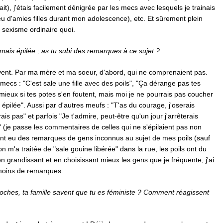
fait), j'étais facilement dénigrée par les mecs avec lesquels je trainais
peu d'amies filles durant mon adolescence), etc. Et sûrement plein
e sexisme ordinaire quoi.
jamais épilée ; as tu subi des remarques à ce sujet ?
uvent. Par ma mère et ma soeur, d'abord, qui ne comprenaient pas.
 mecs : "C'est sale une fille avec des poils", "Ça dérange pas tes
mieux si tes potes s'en foutent, mais moi je ne pourrais pas coucher
 épilée". Aussi par d'autres meufs : "T'as du courage, j'oserais
ais pas" et parfois "Je t'admire, peut-être qu'un jour j'arrêterais
" (je passe les commentaires de celles qui ne s'épilaient pas non
ment eu des remarques de gens inconnus au sujet de mes poils (sauf
n m'a traitée de "sale gouine libérée" dans la rue, les poils ont du
 en grandissant et en choisissant mieux les gens que je fréquente, j'ai
moins de remarques.
oches, ta famille savent que tu es féministe ? C
omment réagissent