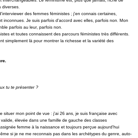
 interchangeables. Le féminisme est, plus que jamais, riche de
s diverses.
d'interviewer des femmes féministes ; j'en connais certaines,
 inconnues. Je suis parfois d'accord avec elles, parfois non. Mon
le parfois au leur, parfois non.
istes et toutes connaissent des parcours féministes très différents.
nt simplement là pour montrer la richesse et la variété des
re.
ux tu te présenter ?
e situer mon point de vue : j'ai 26 ans, je suis française avec
 valide, élevée dans une famille de gauche des classes
ssignée femme à la naissance et toujours perçue aujourd'hui
e si je ne me reconnais pas dans les archétypes du genre, auto-