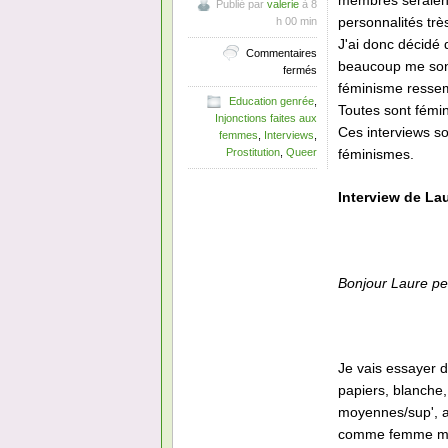
membres seraient
Publié par
valerie
à 8
personnalités trè
h 00 min
J'ai donc décidé 
Commentaires
beaucoup me sont
sur
fermés
Interview
féminisme ressemb
Education genrée
,
de
Toutes sont fémin
Injonctions faites aux
féministe
Ces interviews so
femmes
,
Interviews
,
#8
féminismes.
Prostitution
,
Queer
:
Laure
Interview de Lau
Bonjour Laure pe
Je vais essayer d
papiers, blanche,
moyennes/sup', a
comme femme mêm