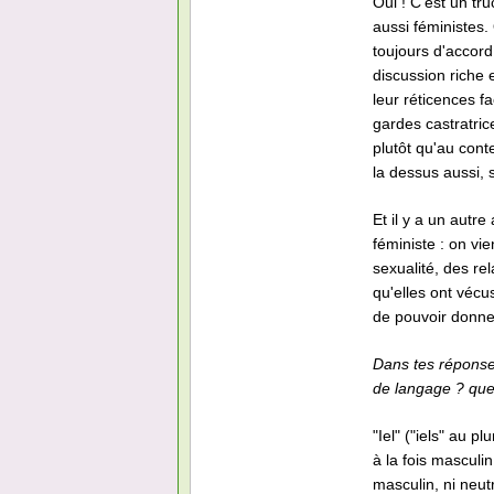
Oui ! C'est un tr
aussi féministes.
toujours d'accord
discussion riche 
leur réticences f
gardes castratri
plutôt qu'au cont
la dessus aussi,
Et il y a un autre
féministe : on vi
sexualité, des re
qu'elles ont vécu
de pouvoir donner
Dans tes réponses
de langage ? quell
"Iel" ("iels" au p
à la fois masculin
masculin, ni neut