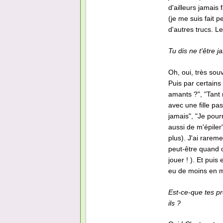
d'ailleurs jamais 
(je me suis fait 
d'autres trucs. L
Tu dis ne t'être 
Oh, oui, très so
Puis par certains
amants ?", "Tant 
avec une fille pas
jamais", "Je pourr
aussi de m'épiler
plus). J'ai rare
peut-être quand o
jouer ! ). Et puis
eu de moins en 
Est-ce-que tes pr
ils ?