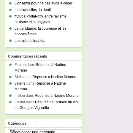
Consentir pour ne pas avoir à céder
Les curiosités du deuil
#DubaiPortaPotty, entre racisme,
sexisme et misogynoir
Le gendarme, la coureuse et les
bonnes âmes
Les crânes fragiles
Commentaires récents
Fabien
dans
Réponse à Nadine
Morano
Sfefs
dans
Réponse à Nadine Morano
valerie
dans
Réponse à Nadine
Morano
rirefou
dans
Réponse à Nadine Morano
Castor
dans
Résumé de Histoire du viol
de Georges Vigarello
Catégories
Catégories