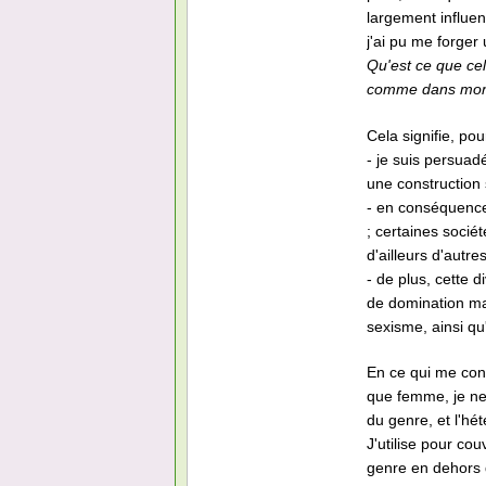
largement influen
j'ai pu me forger
Qu'est ce que ce
comme dans mon o
Cela signifie, po
- je suis persuadé
une construction 
- en conséquence,
; certaines socié
d'ailleurs d'autre
- de plus, cette
de domination ma
sexisme, ainsi qu
En ce qui me conc
que femme, je ne v
du genre, et l'hé
J'utilise pour cou
genre en dehors 