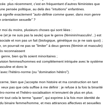
cée. plus récemment, c'est en fréquentant d'autres féministes que
 une pensée politique, au delà des "intuitions" enfantines.
la signifie exactement "auto-définie comme queer,
dans mon genre
rientation sexuelle" ?
ur moi du moins, plusieurs choses qui sont liées :
e (et je ne suis pas la seule) que le genre (féminin/masculin/...) est
sociale et non pas un fait (biologique, génétique ou je ne sais quoi) ;
 on pourrait ne pas se "limiter" à deux genres (féminin et masculin)
tés reconnaissent
s genre, bien qu'ils soient minoritaires ;
 division femmes/hommes est complètement intriquée avec le système
sculine et donc le
'avec l'hétéro-norme (ou "domination hétéro").
erne, bien que j'accepte mon histoire et ma construction en tant
eux pas que cela suffise à me définir : je refuse à la fois la binarité
téro-norme et l'hétéro-socialisation m'ennuient de plus en plus.
vrir tout cela le terme "queer", qui exprime à la fois mon identité de
du binaire femme/homme, et mes attirances affectives et sexuelles