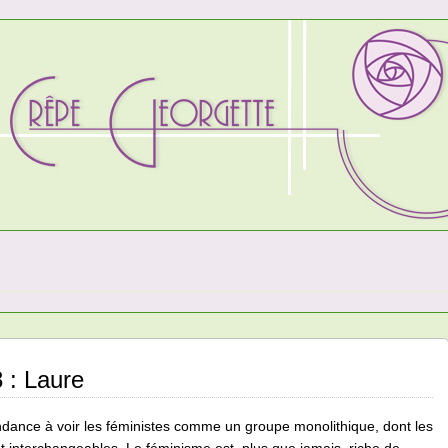
8 : Laure
dance à voir les féministes comme un groupe monolithique, dont les