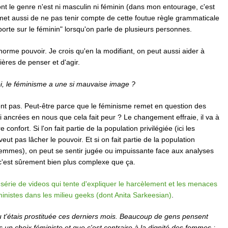
nt le genre n'est ni masculin ni féminin (dans mon entourage, c'est
rmet aussi de ne pas tenir compte de cette foutue règle grammaticale
porte sur le féminin" lorsqu'on parle de plusieurs personnes.
orme pouvoir. Je crois qu'en la modifiant, on peut aussi aider à
ères de penser et d'agir.
oi, le féminisme a une si mauvaise image ?
ent pas. Peut-être parce que le féminisme remet en question des
i ancrées en nous que cela fait peur ? Le changement effraie, il va à
 confort. Si l'on fait partie de la population privilégiée (ici les
ut pas lâcher le pouvoir. Et si on fait partie de la population
femmes), on peut se sentir jugée ou impuissante face aux analyses
 c'est sûrement bien plus complexe que ça.
 série de videos qui tente d'expliquer le harcèlement et les menaces
ministes dans les milieu geeks (dont Anita Sarkeesian)
.
u t'étais prostituée ces derniers mois. Beaucoup de gens pensent
s un choix féministe et que c'est contraire à la dignité des femmes ;